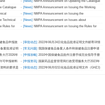
 and
[News]
NMPA Announcement on Updating the Catalogue
istration of
of Raw Materials Banned for Cosmetics
e Catalogue
[News]
NMPA Announcement on Issuing the Working
21)
Procedures for the Administration of Supplementary Test
nical
[News]
NMPA Announcement on Issuing the
Methods of Cosmetics and the Technical Guidelines for
tification
Classification Rules and Classification Catalogue of
e Technical
[News]
NMPA Announcement on Issues about
the Study and Drafting of Supplementary Test Methods of
Cosmetics
tics (2021
Implementing the Rules for Registration and Notification
 Rules for
[News]
NMPA Announcement on Issuing the Rules for
Cosmetics
Dossiers of Cosmetics
smetics
Registration and Notification Dossiers of New Cosmetic
Ingredients
健食品申报政
[审批动态]
2022年06月24日化妆品批准证明文件邮寄详情
单
审批备案批准证明
[常见问题]
我国保健食品备案人条件和保健食品注册申请
人条件规定
大厅2026年
[申报攻略]
2010中国保健食品批件注册手续完全指导手册
许可申报材料
[申报资讯]
国家药品监督管理局行政受理服务大厅2023年
元旦放假安排
报资料的要求是
[审批动态]
2022年06月02日化妆品批准证明文件（GHZJ)
待领取信息发布