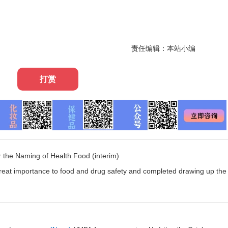
责任编辑：本站小编
打赏
 the Naming of Health Food (interim)
eat importance to food and drug safety and completed drawing up the