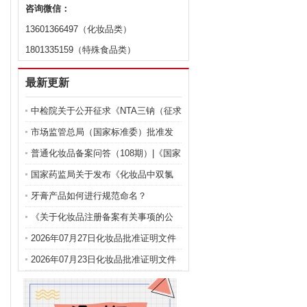
咨询微信：
13601366497（化妆品类）
1801335159（特殊食品类）
最新更新
中检院关于公开征求《NTA三钠（征求
意见稿）》等9项化妆品标准意见的通
市场监管总局（国家标准委）批准发
知
布化妆品强制性国家标准《化妆品 安
普通化妆品备案问答（108期）|《国家
全通用要求》及官方解读
药监局关于化妆品注册备案有关事项
国家药监局关于发布《化妆品中双氯
的公告》问答
芬酸钠的测定》等2项化妆品补充检验
牙膏产品如何进行规范命名？
方法的公告（2026年第72号）
《关于化妆品注册备案有关事项的公
告》问答
2026年07月27日化妆品批准证明文件
送达信息
2026年07月23日化妆品批准证明文件
送达信息