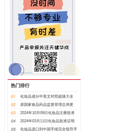
热门排行
化妆品成分中英文对照超级大全
原国家食品药品监督管理总局更
名，“CFDA”变“NMPA”
2024年10月09日化妆品注册批准
证明文件送达信息
2024年03月11日化妆品批准证明
文件送达信息发布
化妆品进口到中国手续完全指导手