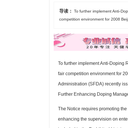
导读：
To further implement Anti-Do
competition environment for 2008 Be
To further implement Anti-Doping
fair competition environment for 
Administration (SFDA) recently is
Further Enhancing Doping Manag
The Notice requires promoting the 
enhancing the supervision on ent