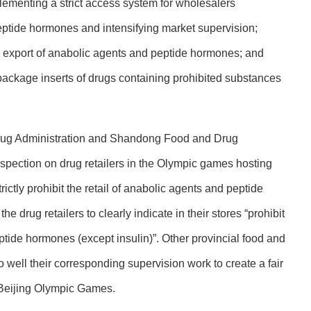
plementing a strict access system for wholesalers
eptide hormones and intensifying market supervision;
the export of anabolic agents and peptide hormones; and
package inserts of drugs containing prohibited substances
 Drug Administration and Shandong Food and Drug
nspection on drug retailers in the Olympic games hosting
rictly prohibit the retail of anabolic agents and peptide
e drug retailers to clearly indicate in their stores “prohibit
ptide hormones (except insulin)”. Other provincial food and
 well their corresponding supervision work to create a fair
 Beijing Olympic Games.