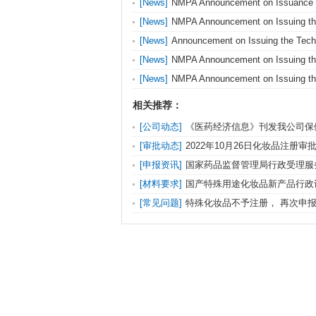
[News]
NMPA Announcement on Issuance
Implementation of the Measures for the Admin
[News]
NMPA Announcement on Issuing th
Cosmetics Labels
of Used Cosmetic Raw Materials (Edition 20
[News]
Announcement on Issuing the Tech
Guidelines for Submitting Registration and No
[News]
NMPA Announcement on Issuing th
Dossier of Cosmetics (Interim)
Guidance for the Safety Evaluation of Cosme
[News]
NMPA Announcement on Issuing the
Edition)
Registration and Notification Dossiers of Co
相关推荐：
[公司动态]
《医药经济信息》刊发我公司保
策研究专文
[审批动态]
2022年10月26日化妆品注册
文件送达信息发布
[申报资讯]
国家药品监督管理局行政受理服务
清明节放假公告（第368号）
[材料要求]
国产特殊用途化妆品新产品行政
清单及要求
[常见问题]
特殊化妆品不予注册， 再次申
什么，可以使用复印件吗？