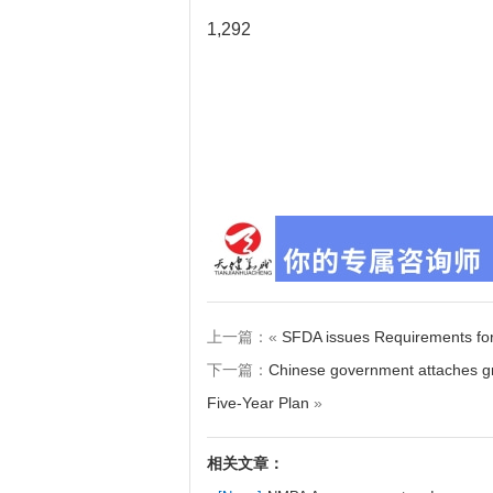
1,292
上一篇：«
SFDA issues Requirements for
下一篇：
Chinese government attaches gr
Five-Year Plan
»
相关文章：