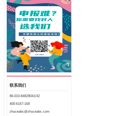
联系我们
86-010-84828041/42
400-6167-168
zhuceabc@zhuceabc.com