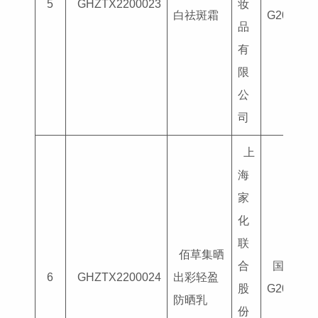
5
GHZTX2200023
妆
白祛斑霜
G201007
品
有
限
公
司
上
海
家
化
联
佰草集晒
合
国妆特字
6
GHZTX2200024
出彩轻盈
股
G201804
防晒乳
份