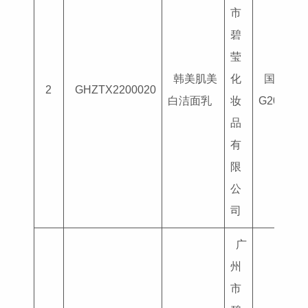
市
碧
莹
韩美肌美
化
国妆特字
2
GHZTX2200020
白洁面乳
妆
G201803
品
有
限
公
司
广
州
市