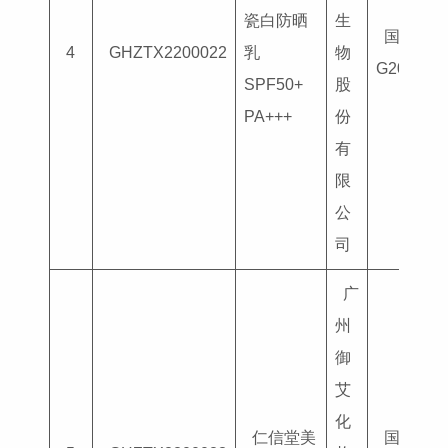
瓷白防晒
生
国妆特字
4
GHZTX2200022
乳
物
G201802
SPF50+
股
PA+++
份
有
限
公
司
广
州
御
艾
化
仁信堂美
国妆特字