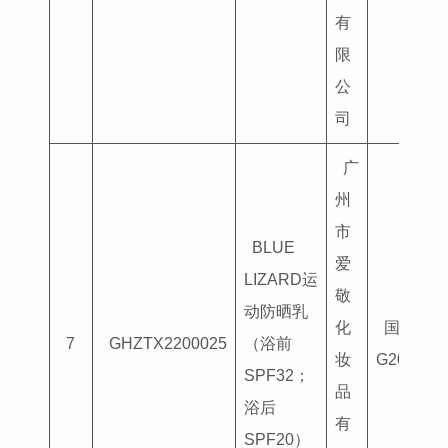
有
限
公
司
广
州
市
BLUE
爱
LIZARD运
敬
动防晒乳
化
国妆特字
7
GHZTX2200025
（浴前
妆
G201804
SPF32；
品
浴后
有
SPF20）