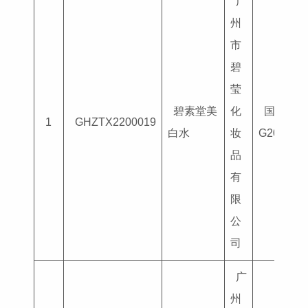
广
州
市
碧
莹
碧素堂美
化
国妆特字
1
GHZTX2200019
白水
妆
G201803
品
有
限
公
司
广
州