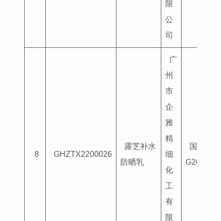
限
公
司
广
州
市
企
雅
精
露芝补水
国妆特字
8
GHZTX2200026
细
防晒乳
G201804
化
工
有
限