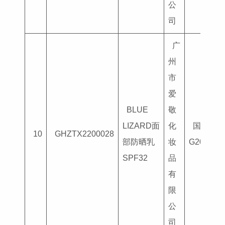
公
司
广
州
市
爱
BLUE
敬
LIZARD面
化
国妆特字
10
GHZTX2200028
部防晒乳
妆
G201804
SPF32
品
有
限
公
司