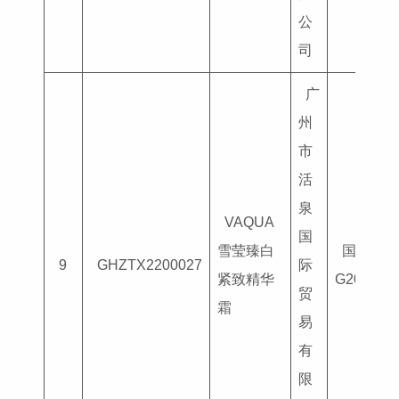
公
司
广
州
市
活
泉
VAQUA
国
雪莹臻白
国妆特字
9
GHZTX2200027
际
紧致精华
G201805
贸
霜
易
有
限