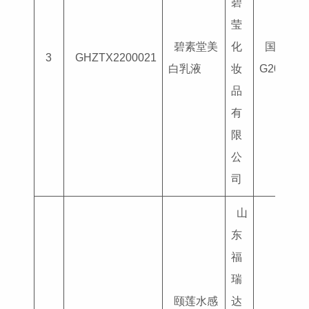
碧
莹
碧素堂美
化
国妆特字
3
GHZTX2200021
白乳液
妆
G201803
品
有
限
公
司
山
东
福
瑞
颐莲水感
达