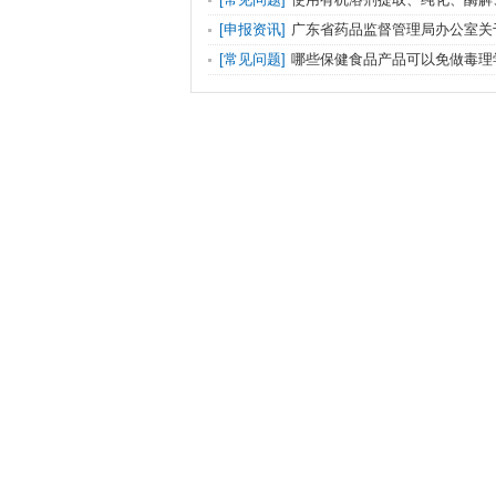
成、破壁等特定前处理工艺的原料申报保健食
[申报资讯]
广东省药品监督管理局办公室关
意事项和审评要求？
妆品备案工作有关事项的通知
[常见问题]
哪些保健食品产品可以免做毒理