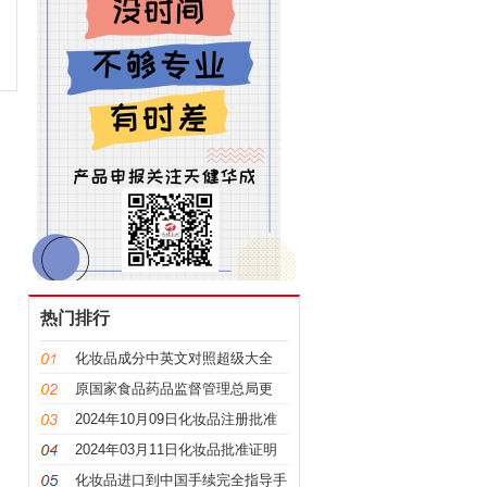
热门排行
化妆品成分中英文对照超级大全
原国家食品药品监督管理总局更
名，“CFDA”变“NMPA”
2024年10月09日化妆品注册批准
证明文件送达信息
2024年03月11日化妆品批准证明
文件送达信息发布
化妆品进口到中国手续完全指导手