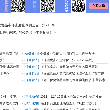
食品审评进度查询的公告（第216号）
管理相关规定的公告（征求意见稿）
»
材料指南（试
[保健食品]
保健食品功能目录与原料目录管理办法
示例
[保健食品]
《保健食品功能评价方法（2020年版）
目录 非营养素
[保健食品]
《保健食品功能检验与评价技术指导原则
（2022年版）》
2022年
[保健食品]
《保健食品人群试食试验伦理审查工作指导原
则（2022年版）》
[保健食品]
《允许保健食品声称的保健功能目录 非营养素
补充剂（2022年版）》配套解读
证明文件（变更、
[审批动态]
2022年12月16日化妆品决定书送达信息发布
白功效测试方
[政策法规]
特殊食品注册现场核查工作规程（暂行）
通知
、发酵、合
[常见问题]
药监局关于化妆品备案相关问题的最新解答