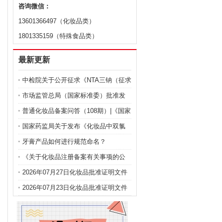
咨询微信：
13601366497（化妆品类）
1801335159（特殊食品类）
最新更新
中检院关于公开征求《NTA三钠（征求
意见稿）》等9项化妆品标准意见的通
市场监管总局（国家标准委）批准发
知
布化妆品强制性国家标准《化妆品 安
普通化妆品备案问答（108期）|《国家
全通用要求》及官方解读
药监局关于化妆品注册备案有关事项
国家药监局关于发布《化妆品中双氯
的公告》问答
芬酸钠的测定》等2项化妆品补充检验
牙膏产品如何进行规范命名？
方法的公告（2026年第72号）
《关于化妆品注册备案有关事项的公
告》问答
2026年07月27日化妆品批准证明文件
送达信息
2026年07月23日化妆品批准证明文件
送达信息