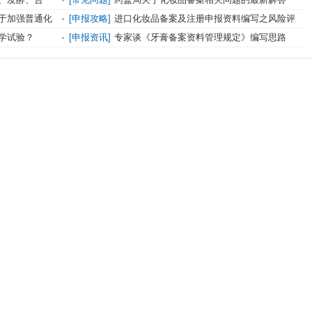
品，有哪些注
于加强普通化
[申报攻略]
进口化妆品备案及注册申报资料编写之风险评
估篇
学试验？
[申报资讯]
专家谈《牙膏备案资料管理规定》编写思路