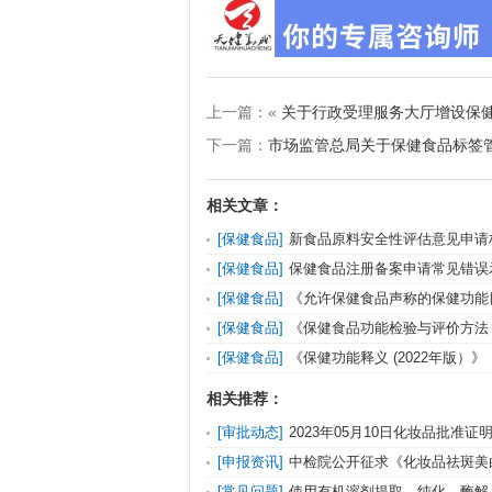
上一篇：«
关于行政受理服务大厅增设保健
下一篇：
市场监管总局关于保健食品标签
相关文章：
[保健食品]
新食品原料安全性评估意见申请
行）
[保健食品]
保健食品注册备案申请常见错误
[保健食品]
《允许保健食品声称的保健功能
补充剂（2022年版）》
[保健食品]
《保健食品功能检验与评价方法（
版）》
[保健食品]
《保健功能释义 (2022年版）》
相关推荐：
[审批动态]
2023年05月10日化妆品批准
纠错）送达信息发布
[申报资讯]
中检院公开征求《化妆品祛斑美
法（征求意见稿）》等2项化妆品标准意见的
[常见问题]
使用有机溶剂提取、纯化、酶解