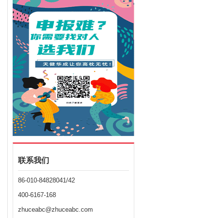
联系我们
86-010-84828041/42
400-6167-168
zhuceabc@zhuceabc.com