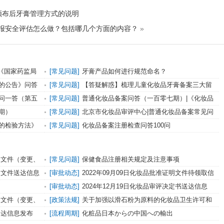
颁布后牙膏管理方式的说明
申报安全评估怎么做？包括哪几个方面的内容？
»
|《国家药监局
[常见问题]
牙膏产品如何进行规范命名？
的公告》问答
[常见问题]
【答疑解惑】梳理儿童化妆品牙膏备案三大留
意细节
问一答（第五
[常见问题]
普通化妆品备案问答（一百零七期）|《化妆品
安全技术规范》内容调整问题
期）
[常见问题]
北京市化妆品审评中心|普通化妆品备案常见问
题一问一答（第五十七期）
的检验方法》
[常见问题]
化妆品备案注册检查问答100问
证明文件（变更、
[常见问题]
保健食品注册相关规定及注意事项
证明文件送达信息
[审批动态]
2022年09月09日化妆品批准证明文件待领取信
息发布
[审批动态]
2024年12月19日化妆品审评决定书送达信息
证明文件（变更、
[政策法规]
关于加强以滑石粉为原料的化妆品卫生许可和
备案管理工作的紧急通知
书送达信息发布
[流程周期]
化粧品日本からの中国への輸出