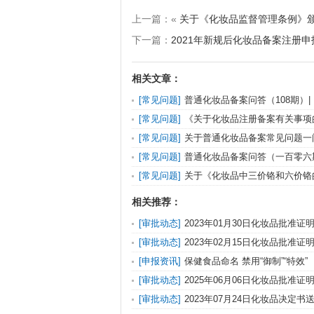
上一篇：«
关于《化妆品监督管理条例》
下一篇：
2021年新规后化妆品备案注册
相关文章：
[常见问题]
普通化妆品备案问答（108期）
关于化妆品注册备案有关事项的公告》问答
[常见问题]
《关于化妆品注册备案有关事项
[常见问题]
关于普通化妆品备案常见问题一
十九期）（新原料注册备案新规专刊）
[常见问题]
普通化妆品备案问答（一百零六
[常见问题]
关于《化妆品中三价铬和六价铬
等8项方法的问答
相关推荐：
[审批动态]
2023年01月30日化妆品批准
纠错）送达信息发布
[审批动态]
2023年02月15日化妆品批准
发布
[申报资讯]
保健食品命名 禁用“御制”“特效”
[审批动态]
2025年06月06日化妆品批准
纠错）送达信息
[审批动态]
2023年07月24日化妆品决定