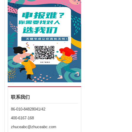
联系我们
86-010-84828041/42
400-6167-168
zhuceabc@zhuceabc.com