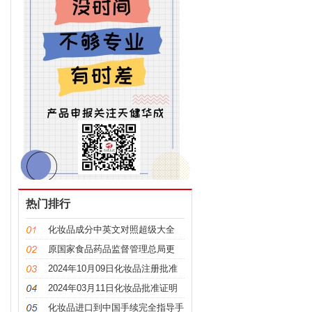
热门排行
化妆品成分中英文对照超级大全
原国家食品药品监督管理总局更
名，“CFDA”变“NMPA”
2024年10月09日化妆品注册批准
证明文件送达信息
2024年03月11日化妆品批准证明
文件送达信息发布
化妆品进口到中国手续完全指导手