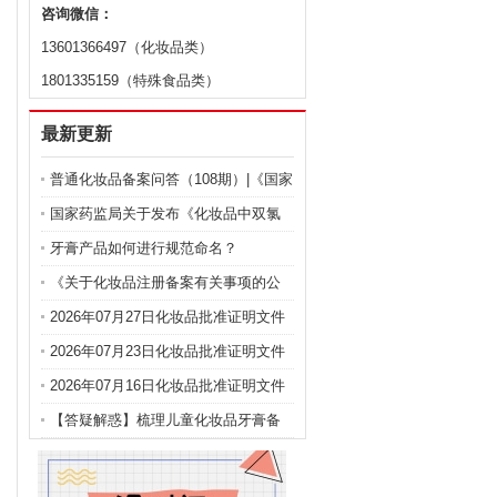
咨询微信：
13601366497（化妆品类）
1801335159（特殊食品类）
最新更新
普通化妆品备案问答（108期）|《国家
药监局关于化妆品注册备案有关事项
国家药监局关于发布《化妆品中双氯
的公告》问答
芬酸钠的测定》等2项化妆品补充检验
牙膏产品如何进行规范命名？
方法的公告（2026年第72号）
《关于化妆品注册备案有关事项的公
告》问答
2026年07月27日化妆品批准证明文件
送达信息
2026年07月23日化妆品批准证明文件
送达信息
2026年07月16日化妆品批准证明文件
送达信息
【答疑解惑】梳理儿童化妆品牙膏备
案三大留意细节