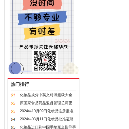
热门排行
化妆品成分中英文对照超级大全
原国家食品药品监督管理总局更
名，“CFDA”变“NMPA”
2024年10月09日化妆品注册批准
证明文件送达信息
2024年03月11日化妆品批准证明
文件送达信息发布
化妆品进口到中国手续完全指导手