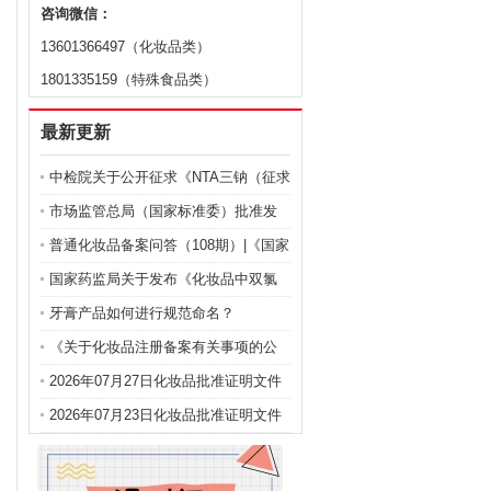
咨询微信：
13601366497（化妆品类）
1801335159（特殊食品类）
最新更新
中检院关于公开征求《NTA三钠（征求
意见稿）》等9项化妆品标准意见的通
市场监管总局（国家标准委）批准发
知
布化妆品强制性国家标准《化妆品 安
普通化妆品备案问答（108期）|《国家
全通用要求》及官方解读
药监局关于化妆品注册备案有关事项
国家药监局关于发布《化妆品中双氯
的公告》问答
芬酸钠的测定》等2项化妆品补充检验
牙膏产品如何进行规范命名？
方法的公告（2026年第72号）
《关于化妆品注册备案有关事项的公
告》问答
2026年07月27日化妆品批准证明文件
送达信息
2026年07月23日化妆品批准证明文件
送达信息