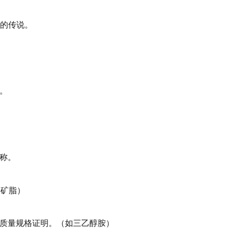
”的传说。
章。
名称。
如矿脂）
的质量规格证明。（如三乙醇胺）