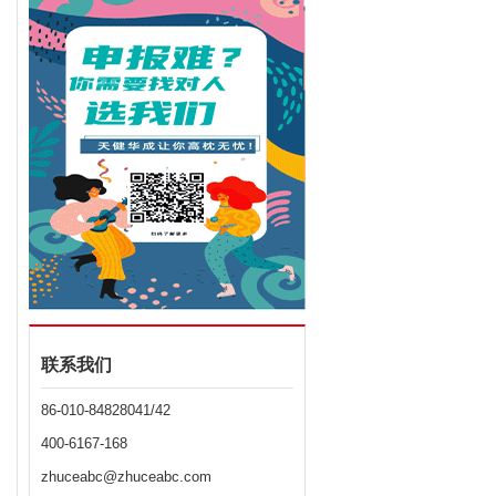
联系我们
86-010-84828041/42
400-6167-168
zhuceabc@zhuceabc.com