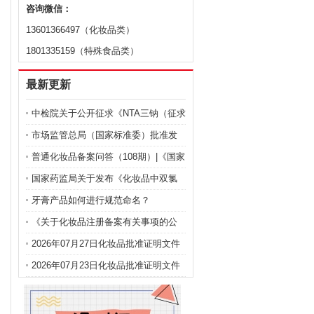
咨询微信：
13601366497（化妆品类）
1801335159（特殊食品类）
最新更新
中检院关于公开征求《NTA三钠（征求
意见稿）》等9项化妆品标准意见的通
市场监管总局（国家标准委）批准发
知
布化妆品强制性国家标准《化妆品 安
普通化妆品备案问答（108期）|《国家
全通用要求》及官方解读
药监局关于化妆品注册备案有关事项
国家药监局关于发布《化妆品中双氯
的公告》问答
芬酸钠的测定》等2项化妆品补充检验
牙膏产品如何进行规范命名？
方法的公告（2026年第72号）
《关于化妆品注册备案有关事项的公
告》问答
2026年07月27日化妆品批准证明文件
送达信息
2026年07月23日化妆品批准证明文件
送达信息