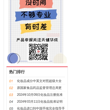
热门排行
化妆品成分中英文对照超级大全
原国家食品药品监督管理总局更
名，“CFDA”变“NMPA”
2024年10月09日化妆品注册批准
证明文件送达信息
2024年03月11日化妆品批准证明
文件送达信息发布
化妆品进口到中国手续完全指导手