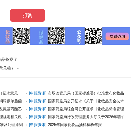
打赏
妆品备案了
意见稿）
»
（征求意见
[申报资讯]
市场监管总局（国家标准委）批准发布化妆品
强制性国家标准《化妆品 安全通用要求》及官方解读
铜绿假单胞菌
[申报资讯]
国家药监局公开征求《关于〈化妆品安全技术
准意见的通知
规范（2015年版）〉修订内容实施有关事宜的公告（征求
酰氨基丙酸乙
[申报资讯]
国家药监局综合司公开征求《化妆品标准管理
意见稿）》意见
办法（征求意见稿）》意见
理规定相关政
[申报资讯]
国家药监局行政受理服务大厅关于2026年端午
节放假安排的公告（第371号）
标准及处理原则
[申报资讯]
2025年国家化妆品抽样检验年报