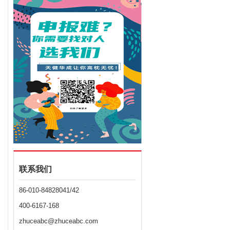
联系我们
86-010-84828041/42
400-6167-168
zhuceabc@zhuceabc.com