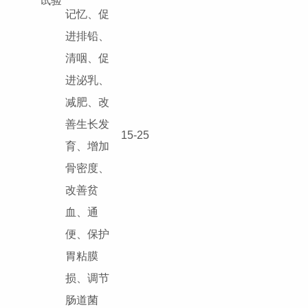
试验
记忆、促
进排铅、
清咽、促
进泌乳、
减肥、改
善生长发
15-25
育、增加
骨密度、
改善贫
血、通
便、保护
胃粘膜
损、调节
肠道菌