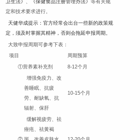
卫生法》
、
《保健食品注册管理办法》
等有关规
定和技术要求进行。
天健华成提示：官方经常会出台一些新的政策规
定，须及时掌握其精神，否则会拖延申报周期。
大致申报周期可参考下表：
项目
周期预算
①营养素补充剂
8-12个月
增强免疫力、改
善睡眠、抗疲
10-15个月
劳、耐缺氧、抗
辐射、保肝
缓解视疲劳、祛
痤疮、祛黄褐
②
斑、改善皮肤水
12-20个月