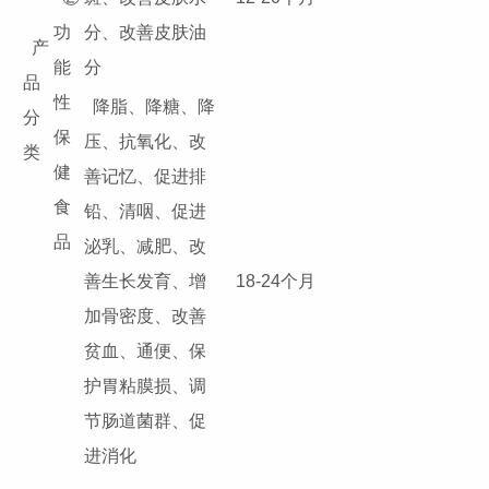
功
分、改善皮肤油
产
能
分
品
性
降脂、降糖、降
分
保
压、抗氧化、改
类
健
善记忆、促进排
食
铅、清咽、促进
品
泌乳、减肥、改
善生长发育、增
18-24个月
加骨密度、改善
贫血、通便、保
护胃粘膜损、调
节肠道菌群、促
进消化