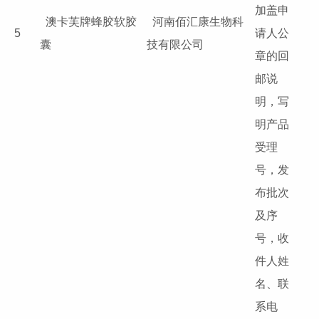
加盖申
澳卡芙牌蜂胶软胶
河南佰汇康生物科
5
请人公
囊
技有限公司
章的回
邮说
明，写
明产品
受理
号，发
布批次
及序
号，收
件人姓
名、联
系电