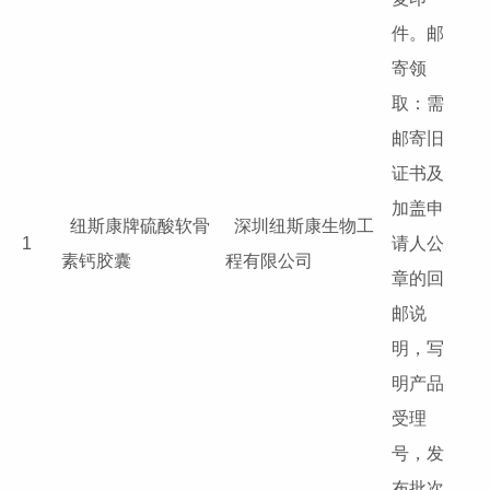
件。邮
寄领
取：需
邮寄旧
证书及
加盖申
纽斯康牌硫酸软骨
深圳纽斯康生物工
1
请人公
素钙胶囊
程有限公司
章的回
邮说
明，写
明产品
受理
号，发
布批次