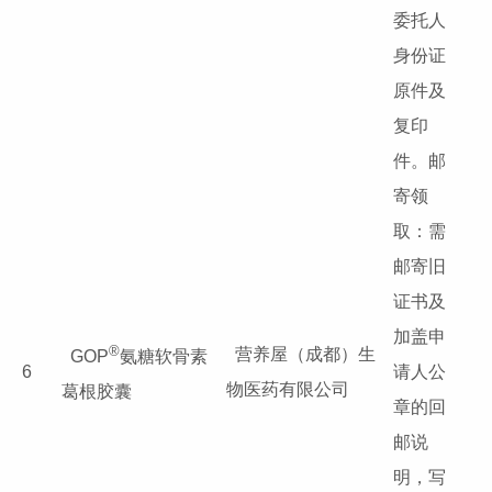
委托人
身份证
原件及
复印
件。邮
寄领
取：需
邮寄旧
证书及
加盖申
®
营养屋（成都）生
GOP
氨糖软骨素
6
请人公
物医药有限公司
葛根胶囊
章的回
邮说
明，写