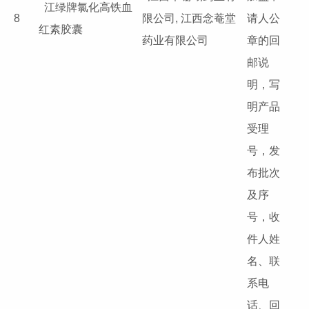
江绿牌氯化高铁血
8
限公司, 江西念菴堂
请人公
红素胶囊
药业有限公司
章的回
邮说
明，写
明产品
受理
号，发
布批次
及序
号，收
件人姓
名、联
系电
话、回