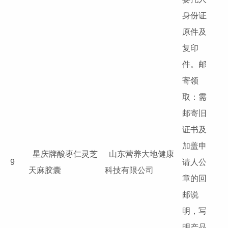
身份证
原件及
复印
件。邮
寄领
取：需
邮寄旧
证书及
加盖申
星庆牌酸枣仁灵芝
山东营养大地健康
9
请人公
天麻胶囊
科技有限公司
章的回
邮说
明，写
明产品