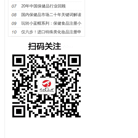
确定？
20年中国保健品行业回顾
国内保健品市场二十年关键词解读
玩转小蓝帽系列：保健食品注册小
讲堂（1）保健食品识别篇
仅六步！进口特殊类化妆品注册申
报指南