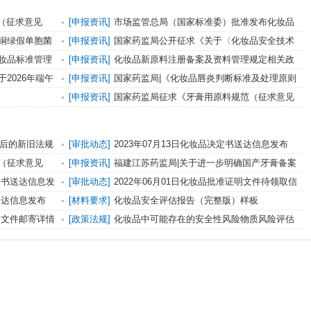
（征求意见
[申报资讯]
市场监管总局（国家标准委）批准发布化妆品
强制性国家标准《化妆品 安全通用要求》及官方解读
铜绿假单胞菌
[申报资讯]
国家药监局公开征求《关于〈化妆品安全技术
准意见的通知
规范（2015年版）〉修订内容实施有关事宜的公告（征求
妆品标准管理
[申报资讯]
化妆品新原料注册备案及资料管理规定相关政
意见稿）》意见
策解读
2026年端午
[申报资讯]
国家药监局|《化妆品唇炎判断标准及处理原则
（征求意见稿）》等2项强制性国家标准征求意见
[申报资讯]
国家药监局征求《牙膏用原料规范（征求意见
稿）》强制性国家标准意见
施后的新旧法规
[审批动态]
2023年07月13日化妆品决定书送达信息发布
（征求意见
[申报资讯]
福建江苏药监局|关于进一步明确国产牙膏备案
工作有关事项的通告
决定书送达信息发
[审批动态]
2022年06月01日化妆品批准证明文件待领取信
息发布
书送达信息发布
[材料要求]
化妆品安全评估报告（完整版）样板
证明文件邮寄详情
[政策法规]
化妆品中可能存在的安全性风险物质风险评估
指南