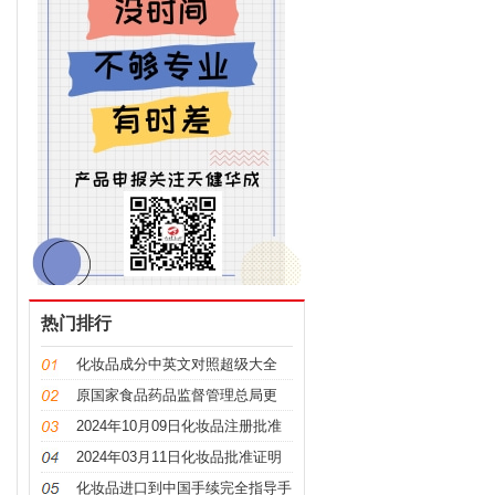
热门排行
化妆品成分中英文对照超级大全
原国家食品药品监督管理总局更
名，“CFDA”变“NMPA”
2024年10月09日化妆品注册批准
证明文件送达信息
2024年03月11日化妆品批准证明
文件送达信息发布
化妆品进口到中国手续完全指导手