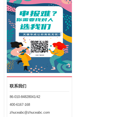
联系我们
86-010-84828041/42
400-6167-168
zhuceabc@zhuceabc.com