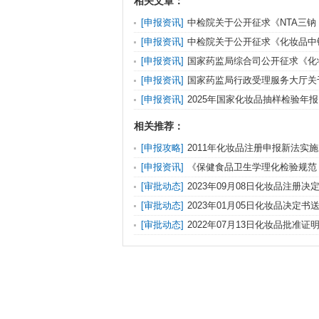
相关文章：
[申报资讯]
中检院关于公开征求《NTA三钠
稿）》等9项化妆品标准意见的通知
[申报资讯]
中检院关于公开征求《化妆品中
的检验方法（征求意见稿）》等2项化妆品标
[申报资讯]
国家药监局综合司公开征求《化
办法（征求意见稿）》意见
[申报资讯]
国家药监局行政受理服务大厅关于
节放假安排的公告（第371号）
[申报资讯]
2025年国家化妆品抽样检验年报
相关推荐：
[申报攻略]
2011年化妆品注册申报新法实
对比
[申报资讯]
《保健食品卫生学理化检验规范
稿）》征求意见
[审批动态]
2023年09月08日化妆品注册
布
[审批动态]
2023年01月05日化妆品决定
[审批动态]
2022年07月13日化妆品批准
单