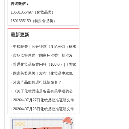
咨询微信：
13601366497（化妆品类）
1801335159（特殊食品类）
最新更新
中检院关于公开征求《NTA三钠（征求
意见稿）》等9项化妆品标准意见的通
市场监管总局（国家标准委）批准发
知
布化妆品强制性国家标准《化妆品 安
普通化妆品备案问答（108期）|《国家
全通用要求》及官方解读
药监局关于化妆品注册备案有关事项
国家药监局关于发布《化妆品中双氯
的公告》问答
芬酸钠的测定》等2项化妆品补充检验
牙膏产品如何进行规范命名？
方法的公告（2026年第72号）
《关于化妆品注册备案有关事项的公
告》问答
2026年07月27日化妆品批准证明文件
送达信息
2026年07月23日化妆品批准证明文件
送达信息