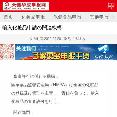
首页
化妆品申报
保健食品申报
其他申报
輸入化粧品申請の関連機構
发布时间:
2022-02-20
浏览: 1,644 次
審査許可に係わる機構：
国家薬品監督管理局（NMPA）は全国の化粧品
の登録及び管理を主管し、責任を負って、輸入
化粧品の審査許可を行う。
関連部門：