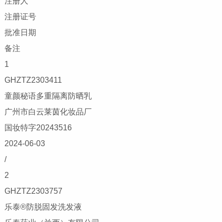
注册人
注册证号
批准日期
备注
1
GHZTZ2303411
童颜秘语多重隔离防晒乳
广州市白云莱茵化妆品厂
国妆特字20243516
2024-06-03
/
2
GHZTZ2303757
乐泰®防脱固发洗发液