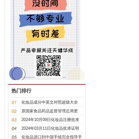
热门排行
化妆品成分中英文对照超级大全
原国家食品药品监督管理总局更
名，“CFDA”变“NMPA”
2024年10月09日化妆品注册批准
证明文件送达信息
2024年03月11日化妆品批准证明
文件送达信息发布
化妆品进口到中国手续完全指导手