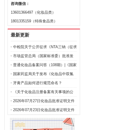
咨询微信：
13601366497（化妆品类）
1801335159（特殊食品类）
最新更新
中检院关于公开征求《NTA三钠（征求
意见稿）》等9项化妆品标准意见的通
市场监管总局（国家标准委）批准发
知
布化妆品强制性国家标准《化妆品 安
普通化妆品备案问答（108期）|《国家
全通用要求》及官方解读
药监局关于化妆品注册备案有关事项
国家药监局关于发布《化妆品中双氯
的公告》问答
芬酸钠的测定》等2项化妆品补充检验
牙膏产品如何进行规范命名？
方法的公告（2026年第72号）
《关于化妆品注册备案有关事项的公
告》问答
2026年07月27日化妆品批准证明文件
送达信息
2026年07月23日化妆品批准证明文件
送达信息