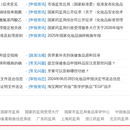
（征求意见
[申报资讯]
市场监管总局（国家标准委）批准发布化妆品
强制性国家标准《化妆品 安全通用要求》及官方解读
铜绿假单胞菌
[申报资讯]
国家药监局公开征求《关于〈化妆品安全技术
准意见的通知
规范（2015年版）〉修订内容实施有关事宜的公告（征求
酰氨基丙酸乙
[申报资讯]
国家药监局综合司公开征求《化妆品标准管理
意见稿）》意见
办法（征求意见稿）》意见
理规定相关政
[申报资讯]
国家药监局行政受理服务大厅关于2026年端午
节放假安排的公告（第371号）
标准及处理原则
[申报资讯]
2025年国家化妆品抽样检验年报
意见
料提交指南
[政策法规]
营养素补充剂保健食品原料目录
择和规格的确
[常见问题]
提交保健食品申报样品应注意那些问题？
[常见问题]
牙膏可以宣称哪些功效？
证明文件送达信息
[审批动态]
2024年06月28日化妆品申报决定书送达信息
批准证明文件送达
[申报资讯]
淘宝网对“药妆”“医学护肤品”“EGF”说不
国家市监局
国家药监局受理大厅
国家市监总局食品审评中心
中国食
和备案检验信息系统
广东药监局
上海药监局
浙江药监局
北京药监局