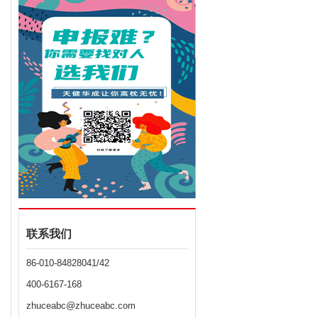
联系我们
86-010-84828041/42
400-6167-168
zhuceabc@zhuceabc.com