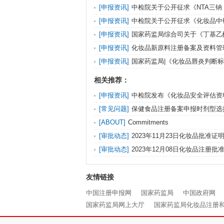
[申报资讯]
中检院关于公开征求《NTA三钠
稿）》等9项化妆品标准意见的通知
[申报资讯]
中检院关于公开征求《化妆品中
的检验方法（征求意见稿）》等2项化妆品标
[申报资讯]
国家药监局综合司关于《丁基乙
酯》化妆品标准立项的通知
[申报资讯]
化妆品新原料注册备案及资料管
策解读
[申报资讯]
国家药监局|《化妆品唇炎判断
（征求意见稿）》等2项强制性国家标准征求
相关推荐：
[申报资讯]
中检院发布《化妆品安全评估资
（征求意见稿）》等2项技术文件
[常见问题]
保健食品注册备案申报时剂型选
定，需注意什么？
[ABOUT]
Commitments
[审批动态]
2023年11月23日化妆品批准
发布
[审批动态]
2023年12月08日化妆品注册
信息发布
友情链接
中国注册申报网
国家药监局
中国政府网
国家药监局网上大厅
国家药监局化妆品注册