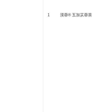
1
漠蓉® 五加苁蓉茶