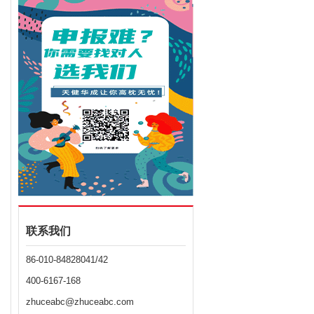
联系我们
86-010-84828041/42
400-6167-168
zhuceabc@zhuceabc.com