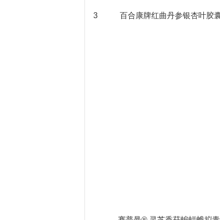
3
百合康牌红曲丹参银杏叶胶
赛普曼® 灵芝香菇蝙蝠蛾拟