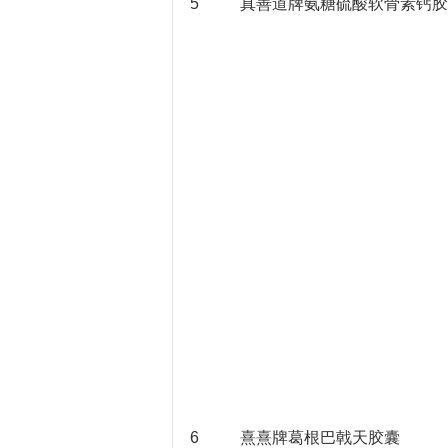
5
真善道牌氨糖硫酸软骨素钙胶
6
熹熹牌葛根巴戟天胶囊