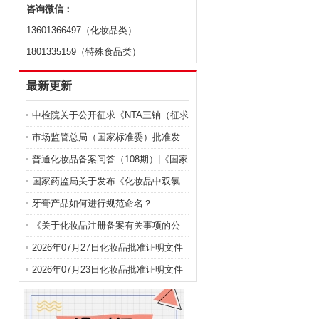
咨询微信：
13601366497（化妆品类）
1801335159（特殊食品类）
最新更新
中检院关于公开征求《NTA三钠（征求
意见稿）》等9项化妆品标准意见的通
市场监管总局（国家标准委）批准发
知
布化妆品强制性国家标准《化妆品 安
普通化妆品备案问答（108期）|《国家
全通用要求》及官方解读
药监局关于化妆品注册备案有关事项
国家药监局关于发布《化妆品中双氯
的公告》问答
芬酸钠的测定》等2项化妆品补充检验
牙膏产品如何进行规范命名？
方法的公告（2026年第72号）
《关于化妆品注册备案有关事项的公
告》问答
2026年07月27日化妆品批准证明文件
送达信息
2026年07月23日化妆品批准证明文件
送达信息