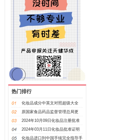
热门排行
化妆品成分中英文对照超级大全
原国家食品药品监督管理总局更
名，“CFDA”变“NMPA”
2024年10月09日化妆品注册批准
证明文件送达信息
2024年03月11日化妆品批准证明
文件送达信息发布
化妆品进口到中国手续完全指导手