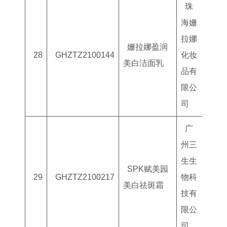
珠
海姗
拉娜
姗拉娜盈润
国妆
28
GHZTZ2100144
化妆
美白洁面乳
G202
品有
限公
司
广
州三
生生
SPK赋美园
国妆
29
GHZTZ2100217
物科
美白祛斑霜
G202
技有
限公
司