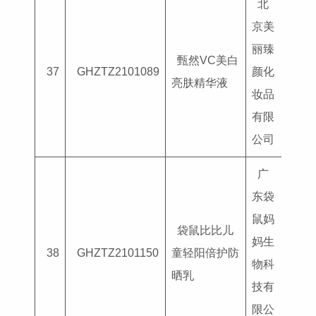
北
京美
丽臻
甄然VC美白
国妆
37
GHZTZ2101089
颜化
亮肤精华液
G202
妆品
有限
公司
广
东袋
鼠妈
袋鼠比比儿
妈生
国妆
38
GHZTZ2101150
童轻阳倍护防
物科
G202
晒乳
技有
限公