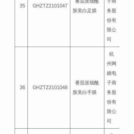
番茄派烟酰
子商
国妆
35
GHZTZ2101047
胺美白足膜
务股
G202
份有
限公
司
杭
州网
娘电
番茄派烟酰
子商
国妆
36
GHZTZ2101048
胺美白手膜
务股
G202
份有
限公
司