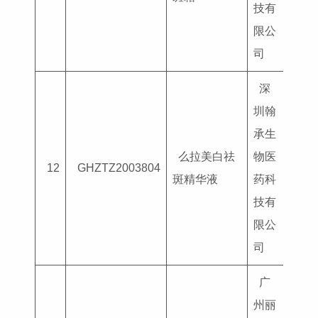
技有
限公
司
深
圳翰
承生
么拉美白祛
物医
国妆
12
GHZTZ2003804
斑精华液
药科
G202
技有
限公
司
广
州丽