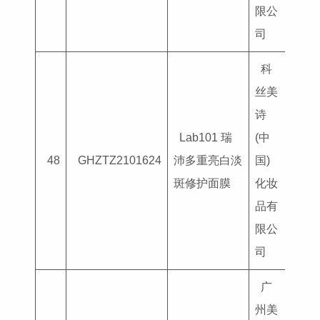
限公
司
科
丝美
诗
Lab101 瑞
(中
国妆
48
GHZTZ2101624
沛多重亮白淡
国)
G202
斑修护面膜
化妆
品有
限公
司
广
州美