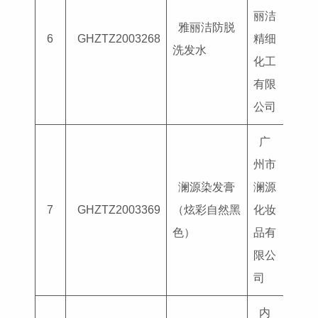
丽洁
雅丽洁防脱
国妆
6
GHZTZ2003268
精细
洗发水
G202
化工
有限
公司
广
州市
澜源染发膏
澜源
国妆
7
GHZTZ2003369
（炫彩自然黑
化妆
G202
色）
品有
限公
司
内