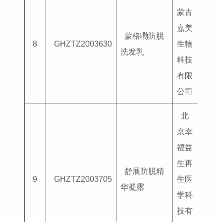
蒙古
嘉美
蒙格嘞防脱
国妆
8
GHZTZ2003630
生物
洗发乳
G202
科技
有限
公司
北
京幸
福益
生再
舒展防脱精
国妆
9
GHZTZ2003705
生医
华凝露
G202
学科
技有