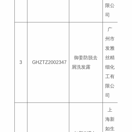
限公
司
广
州市
发雅
御姜防脱去
丝精
国妆
3
GHZTZ2002347
屑洗发露
细化
G202
工有
限公
司
上
海新
如生