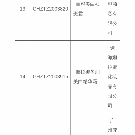
丽容美白祛
容商
国妆
13
GHZTZ2003820
斑霜
贸有
G202
限公
司
珠
海姗
拉娜
姗拉娜盈润
国妆
14
GHZTZ2003915
化妆
美白精华霜
G202
品有
限公
司
广
州梵