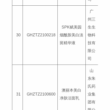
广
州三
SPK赋美园
生生
国妆
30
GHZTZ2100218
烟酰胺美白淡
物科
G202
斑精华液
技有
限公
司
山
东朱
氏药
澳丽本美白
国妆
31
GHZTZ2100600
业集
净肤洁面乳
G202
团有
限公