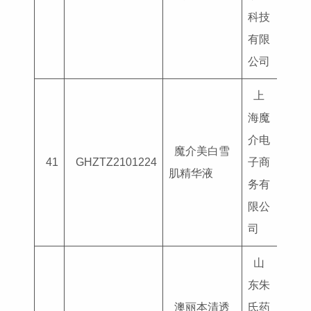
科技
有限
公司
上
海魔
介电
魔介美白雪
国妆
41
GHZTZ2101224
子商
肌精华液
G202
务有
限公
司
山
东朱
澳丽本清透
氏药