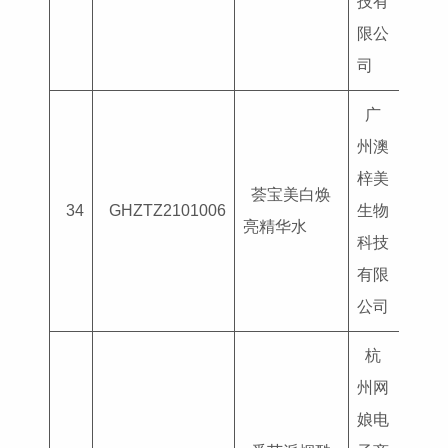
技有
限公
司
广
州澳
梓美
荟宝美白焕
国妆
34
GHZTZ2101006
生物
亮精华水
G202
科技
有限
公司
杭
州网
娘电