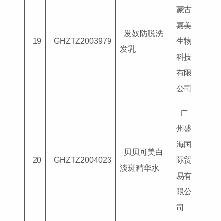
蒙古
嘉美
发奴防脱洗
国妆
19
GHZTZ2003979
生物
发乳
G202
科技
有限
公司
广
州盛
海国
贝贝可美白
国妆
20
GHZTZ2004023
际贸
淡斑精华水
G202
易有
限公
司