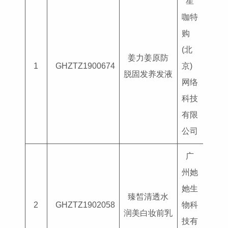
星
咖特
购
(北
姜力姜原防
国妆
1
GHZTZ1900674
京)
脱固发养发液
G202
网络
科技
有限
公司
广
州她
她生
臻皙清透水
国妆
2
GHZTZ1902058
物科
润美白妆前乳
G202
技有