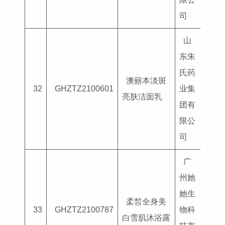
司
山
东朱
氏药
澳丽本淡斑
国妆
32
GHZTZ2100601
业集
亮肤洁面乳
G202
团有
限公
司
广
州她
她生
柔皙全身美
国妆
33
GHZTZ2100787
物科
白雪肌沐浴露
G202