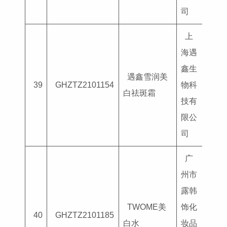
司
上
海遇
鑫生
遇鑫雪润美
国妆
39
GHZTZ2101154
物科
白祛斑霜
G202
技有
限公
司
广
州市
露韩
TWOME美
饰化
国妆
40
GHZTZ2101185
白水
妆品
G202