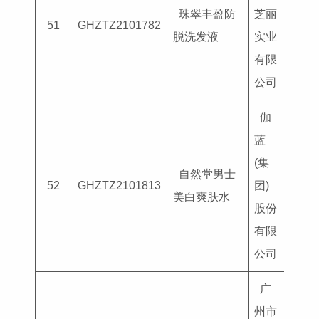
珠翠丰盈防
芝丽
国妆
51
GHZTZ2101782
脱洗发液
实业
G202
有限
公司
伽
蓝
(集
自然堂男士
国妆
52
GHZTZ2101813
团)
美白爽肤水
G202
股份
有限
公司
广
州市