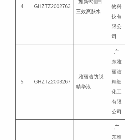
如新®滢白
国妆
4
GHZTZ2002763
物科
三效爽肤水
G202
技有
限公
司
广
东雅
丽洁
雅丽洁防脱
国妆
5
GHZTZ2003267
精细
精华液
G202
化工
有限
公司
广
东雅