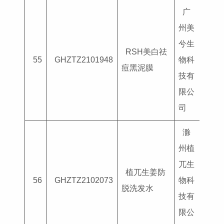
广
州美
兮生
RSH美白祛
国妆
55
GHZTZ2101948
物科
痘黑泥膜
G202
技有
限公
司
滁
州植
兀生
植兀生姜防
国妆
56
GHZTZ2102073
物科
脱洗发水
G202
技有
限公