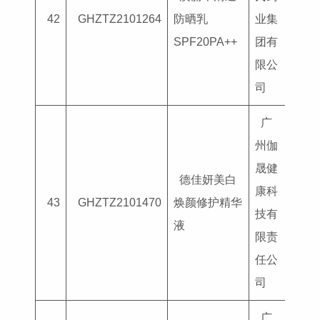
国妆
42
GHZTZ2101264
防晒乳
业集
G202
SPF20PA++
团有
限公
司
广
州伽
晟健
德佳妍美白
康科
国妆
43
GHZTZ2101470
焕颜修护精华
技有
G202
液
限责
任公
司
广