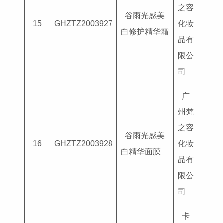
之容
谷雨光感美
国妆
15
GHZTZ2003927
化妆
白修护精华霜
G202
品有
限公
司
广
州梵
之容
谷雨光感美
国妆
16
GHZTZ2003928
化妆
白精华面膜
G202
品有
限公
司
卡