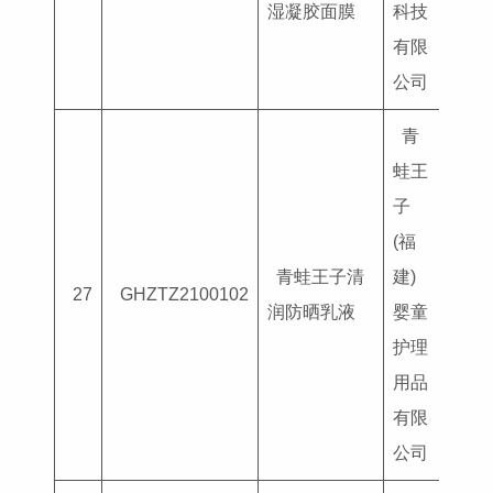
湿凝胶面膜
科技
有限
公司
青
蛙王
子
(福
青蛙王子清
建)
国妆
27
GHZTZ2100102
润防晒乳液
婴童
G202
护理
用品
有限
公司