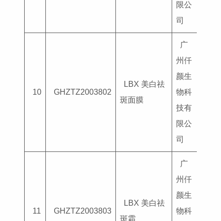
限公
司
广
州仟
颜生
LBX 美白祛
国妆
10
GHZTZ2003802
物科
斑面膜
G202
技有
限公
司
广
州仟
颜生
LBX 美白祛
国妆
11
GHZTZ2003803
物科
斑霜
G202