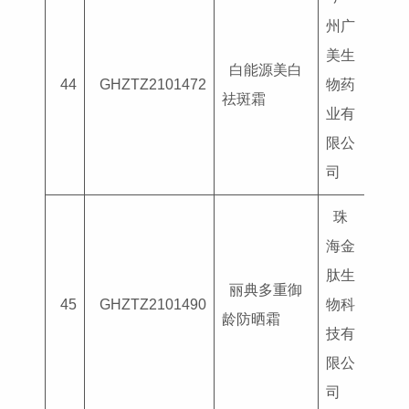
州广
美生
白能源美白
国妆
44
GHZTZ2101472
物药
祛斑霜
G202
业有
限公
司
珠
海金
肽生
丽典多重御
国妆
45
GHZTZ2101490
物科
龄防晒霜
G202
技有
限公
司