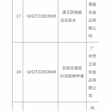
莱丽
康王防脱赋
化妆
国妆
17
GHZTZ2003938
活洗发水
品有
G202
限公
司
广
州梵
之容
谷雨光感美
国妆
18
GHZTZ2003949
化妆
白淡斑精华液
G202
品有
限公
司
内