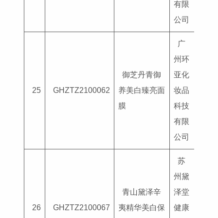
有限
公司
广
州环
御芝丹青御
亚化
国妆
25
GHZTZ2100062
养美白臻亮面
妆品
G202
膜
科技
有限
公司
苏
州黛
青山黛泽辛
泽堂
国妆
26
GHZTZ2100067
夷精华美白保
健康
G202