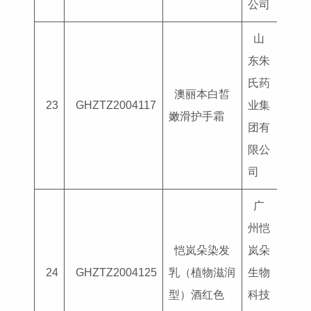
公司
山
东朱
氏药
澳丽本白皙
国妆
23
GHZTZ2004117
业集
嫩滑护手霜
G202
团有
限公
司
广
州恺
恺岚朵染发
岚朵
国妆
24
GHZTZ2004125
乳（植物滋润
生物
G202
型）酒红色
科技