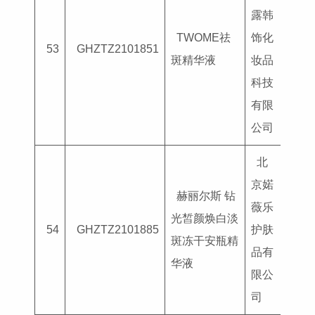
露韩
TWOME祛
饰化
国妆
53
GHZTZ2101851
斑精华液
妆品
G202
科技
有限
公司
北
京婼
赫丽尔斯 钻
薇乐
光皙颜焕白淡
国妆
54
GHZTZ2101885
护肤
斑冻干安瓶精
G202
品有
华液
限公
司