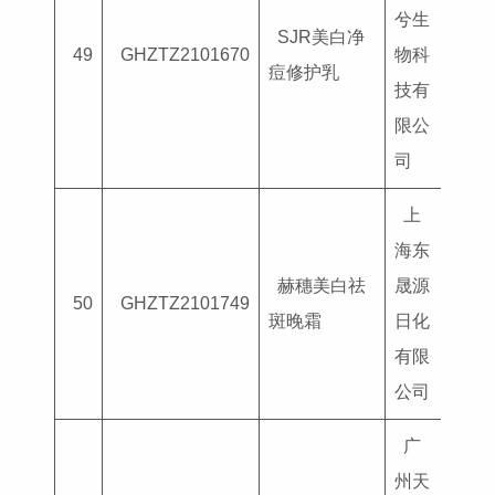
兮生
SJR美白净
国妆
49
GHZTZ2101670
物科
痘修护乳
G202
技有
限公
司
上
海东
赫穗美白祛
晟源
国妆
50
GHZTZ2101749
斑晚霜
日化
G202
有限
公司
广
州天