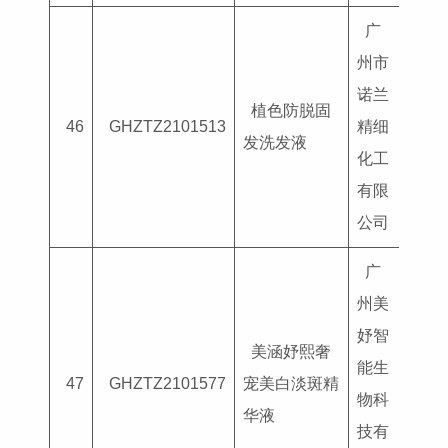
广
州市
诺兰
植色防脱固
国妆
46
GHZTZ2101513
精细
发洗发液
G202
化工
有限
公司
广
州美
妤智
美涵妤熙奢
能生
国妆
47
GHZTZ2101577
宠美白淡斑精
物科
G202
华液
技有