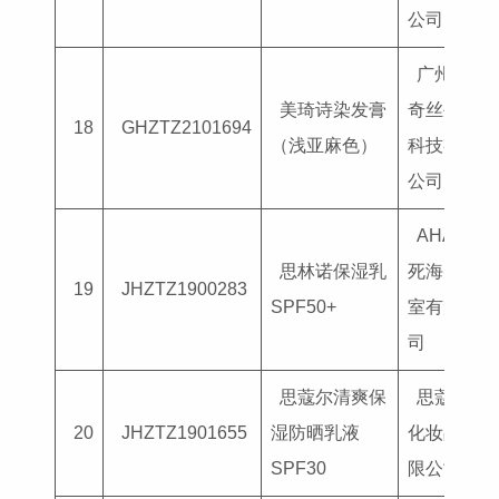
公司
广州美
美琦诗染发膏
奇丝生物
18
GHZTZ2101694
（浅亚麻色）
科技有限
公司
AHAVA-
思林诺保湿乳
死海实验
19
JHZTZ1900283
SPF50+
室有限公
司
思蔻尔清爽保
思蔻尔
20
JHZTZ1901655
湿防晒乳液
化妆品有
SPF30
限公司