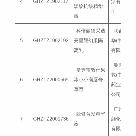
4
GHZTZ1902112
洁有限公
淡纹抗皱精华
司
液
科倍丽臻采透
联合利
5
GHZTZ1902192
亮星耀幻采隔
华(中国)
离乳
有限公司
曼秀雷
曼秀雷敦什果
敦(中国)
6
GHZTZ2000565
冰小小润唇膏-
药业有限
草莓
公司
广州臻
脱健育发精华
7
GHZTZ2001736
颜化妆品
液
有限公司