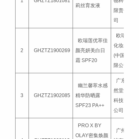
1
GHZTZ1801081
物科技有
莉丝育发液
限责任公
司
欧瑞莲
欧瑞莲优萃佳
化妆品
2
GHZTZ1900269
颜亮妍美白日
(中国)有
霜 SPF20
限公司
广东博
幽兰馨萃水感
然堂生物
3
GHZTZ1902085
精华防晒露
科技有限
SPF23 PA++
公司
PRO X BY
广州宝
OLAY密集焕颜