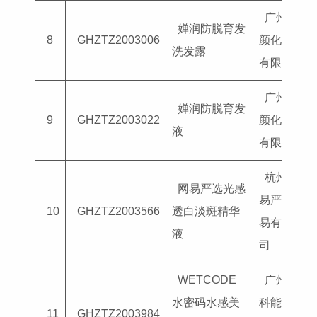
广州臻
婵润防脱育发
8
GHZTZ2003006
颜化妆品
洗发露
有限公司
广州臻
婵润防脱育发
9
GHZTZ2003022
颜化妆品
液
有限公司
杭州网
网易严选光感
易严选贸
10
GHZTZ2003566
透白淡斑精华
易有限公
液
司
WETCODE
广州市
水密码水感美
科能化妆
11
GHZTZ2003984