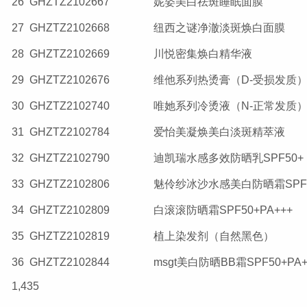
26
GHZTZ2102667
妮姿美白祛斑睡眠面膜
27
GHZTZ2102668
纽西之谜净澈淡斑焕白面膜
28
GHZTZ2102669
川悦密集焕白精华液
29
GHZTZ2102676
维他系列热烫膏（D-受损发质
30
GHZTZ2102740
唯她系列冷烫液（N-正常发质
31
GHZTZ2102784
爱怡美凝焕美白淡斑精萃液
32
GHZTZ2102790
迪凯瑞水感多效防晒乳SPF50+
33
GHZTZ2102806
魅伶纱冰沙水感美白防晒霜SPF5
34
GHZTZ2102809
白滚滚防晒霜SPF50+PA+++
35
GHZTZ2102819
植上染发剂（自然黑色）
36
GHZTZ2102844
msgt美白防晒BB霜SPF50+PA
1,435