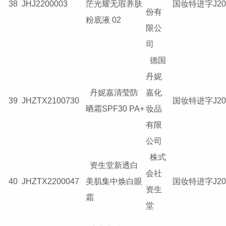
38
JHJ2200003
茫光耀无瑕养肤
国妆特进字J202
份有
粉底液 02
限公
司
德国
丹妮
丹妮嘉清莹防
嘉化
39
JHZTX2100730
国妆特进字J201
晒霜SPF30 PA+
妆品
有限
公司
株式
资生堂新透白
会社
40
JHZTX2200047
美肌集中焕白眼
国妆特进字J201
资生
霜
堂