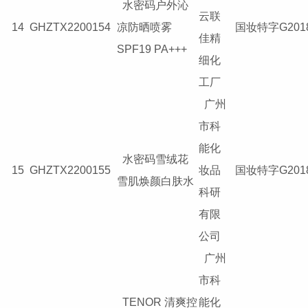
水密码户外沁
云联
14
GHZTX2200154
凉防晒喷雾
国妆特字G2018
佳精
SPF19 PA+++
细化
工厂
广州
市科
能化
水密码雪绒花
15
GHZTX2200155
妆品
国妆特字G2018
雪肌焕颜白肤水
科研
有限
公司
广州
市科
TENOR 清爽控
能化