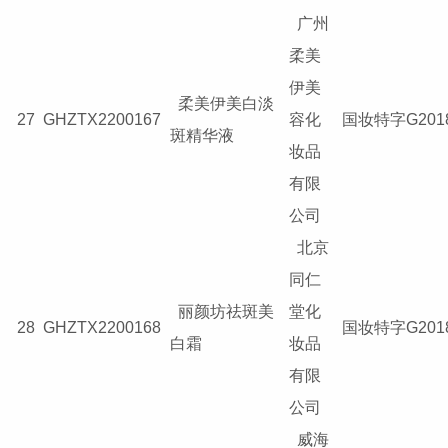
广州
柔美
伊美
柔美伊美白淡
27
GHZTX2200167
容化
国妆特字G2018
斑精华液
妆品
有限
公司
北京
同仁
丽颜坊祛斑美
堂化
28
GHZTX2200168
国妆特字G2018
白霜
妆品
有限
公司
威海