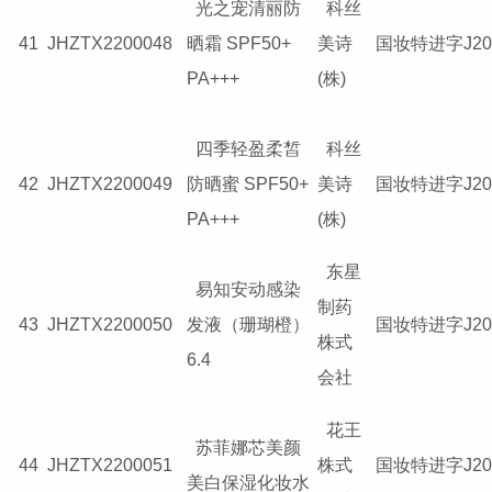
光之宠清丽防
科丝
41
JHZTX2200048
晒霜 SPF50+
美诗
国妆特进字J201
PA+++
(株)
四季轻盈柔皙
科丝
42
JHZTX2200049
防晒蜜 SPF50+
美诗
国妆特进字J201
PA+++
(株)
东星
易知安动感染
制药
43
JHZTX2200050
发液（珊瑚橙）
国妆特进字J201
株式
6.4
会社
花王
苏菲娜芯美颜
44
JHZTX2200051
株式
国妆特进字J201
美白保湿化妆水