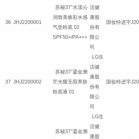
苏秘37°水漾沁
活健
润致美焕彩水感
康股
36
JHJ2200001
国妆特进字J201
气垫粉底 02
份有
SPF50+/PA+++
限公
司
LG生
活健
苏秘37°鎏金溯
康股
37
JHJ2200002
茫光耀无瑕养肤
国妆特进字J202
份有
粉底液 01
限公
司
LG生
活健
苏秘37°鎏金溯
康股