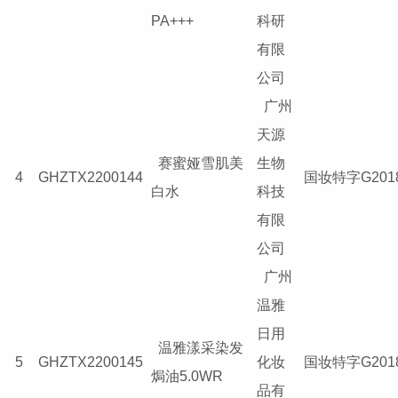
PA+++
科研
有限
公司
广州
天源
赛蜜娅雪肌美
生物
4
GHZTX2200144
国妆特字G2018
白水
科技
有限
公司
广州
温雅
日用
温雅漾采染发
5
GHZTX2200145
化妆
国妆特字G2018
焗油5.0WR
品有