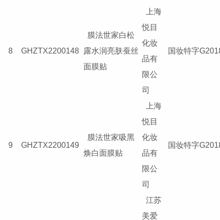
上海
悦目
膜法世家白松
化妆
8
GHZTX2200148
露水润亮肤蚕丝
国妆特字G2018
品有
面膜贴
限公
司
上海
悦目
膜法世家吸黑
化妆
9
GHZTX2200149
国妆特字G2018
焕白面膜贴
品有
限公
司
江苏
美爱