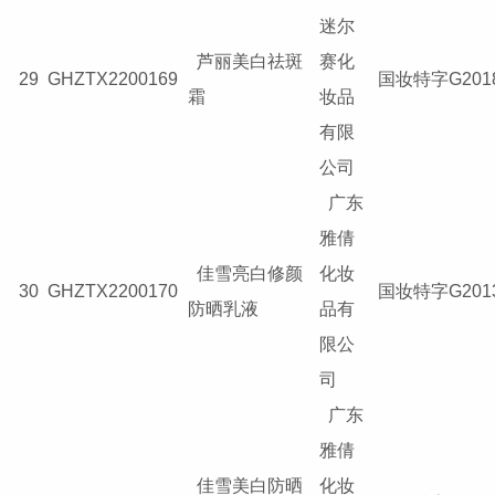
迷尔
芦丽美白祛斑
赛化
29
GHZTX2200169
国妆特字G2018
霜
妆品
有限
公司
广东
雅倩
佳雪亮白修颜
化妆
30
GHZTX2200170
国妆特字G2013
防晒乳液
品有
限公
司
广东
雅倩
佳雪美白防晒
化妆