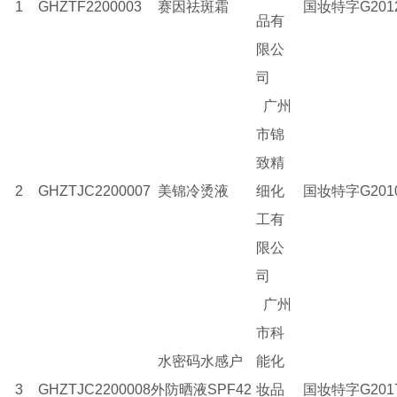
1
GHZTF2200003
赛因祛斑霜
国妆特字G2012
品有
限公
司
广州
市锦
致精
2
GHZTJC2200007
美锦冷烫液
细化
国妆特字G2010
工有
限公
司
广州
市科
水密码水感户
能化
3
GHZTJC2200008
外防晒液SPF42
妆品
国妆特字G2017