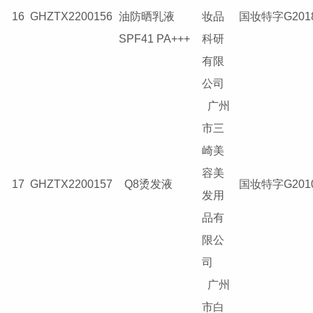
16
GHZTX2200156
油防晒乳液
妆品
国妆特字G2018
SPF41 PA+++
科研
有限
公司
广州
市三
崎美
容美
17
GHZTX2200157
Q8烫发液
国妆特字G2010
发用
品有
限公
司
广州
市白