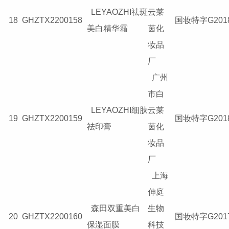
LEYAOZHI祛斑
云莱
18
GHZTX2200158
国妆特字G2018
美白精华霜
茵化
妆品
厂
广州
市白
LEYAOZHI细肤
云莱
19
GHZTX2200159
国妆特字G2018
祛印膏
茵化
妆品
厂
上海
伸庭
森田双重美白
生物
20
GHZTX2200160
国妆特字G2017
保湿面膜
科技