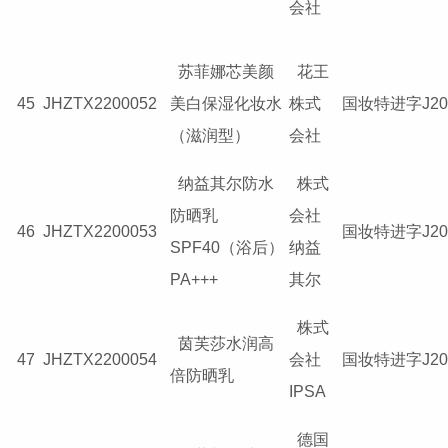
会社
苏菲娜芯美颜
花王
45
JHZTX2200052
美白保湿化妆水
株式
国妆特进字J201
（滋润型）
会社
纳益其尔防水
株式
防晒乳
会社
46
JHZTX2200053
国妆特进字J201
SPF40（浴后）
纳益
PA+++
其尔
株式
茵芙莎水润高
47
JHZTX2200054
会社
国妆特进字J201
倍防晒乳
IPSA
德国