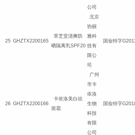
公司
北京
协丽
萃芝堂清爽防
雅科
25
GHZTX2200165
国妆特字G2013
晒隔离乳SPF20
技有
限公
司
广州
市卡
依洛
卡依洛美白祛
26
GHZTX2200166
生物
国妆特字G2018
斑霜
科技
有限
公司