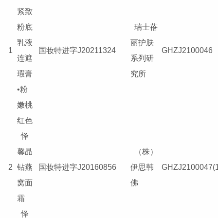
紧致
粉底
瑞士蓓
乳液
丽护肤
1
国妆特进字J20211324
GHZJ2100046
连遮
系列研
瑕膏
究所
•粉
嫩桃
红色
怿
馨晶
（株）
2
钻燕
国妆特进字J20160856
伊思韩
GHZJ2100047(1
窝面
佛
霜
怿