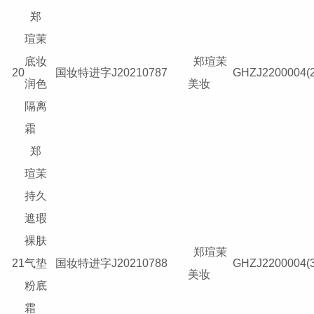
郑
瑄茉
底妆
郑瑄茉
20
国妆特进字J20210787
GHZJ2200004(2
润色
美妆
隔离
霜
郑
瑄茉
持久
遮瑕
裸肤
郑瑄茉
21
气垫
国妆特进字J20210788
GHZJ2200004(3
美妆
粉底
霜