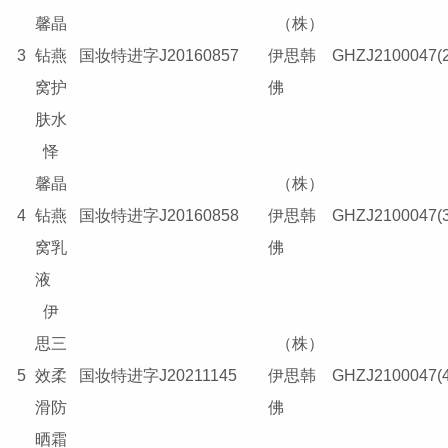
馨晶
（株）
3
钻燕
国妆特进字J20160857
伊思韩
GHZJ2100047(2
窝护
佛
肤水
怿
馨晶
（株）
4
钻燕
国妆特进字J20160858
伊思韩
GHZJ2100047(3
窝乳
佛
液
伊
思三
（株）
5
效柔
国妆特进字J20211145
伊思韩
GHZJ2100047(4
滑防
佛
晒霜