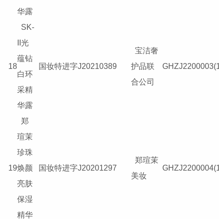
华露
SK-
II光
宝洁奢
蕴钻
18
国妆特进字J20210389
护品联
GHZJ2200003(1
白环
合公司
采精
华露
郑
瑄茉
珍珠
郑瑄茉
19
焕颜
国妆特进字J20201297
GHZJ2200004(1
美妆
亮肤
保湿
精华