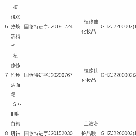
植
修双
植修佳
6
效焕
国妆特进字J20191224
GHZJ2200002(1
化妆品
活精
华
植
修修
植修佳
7
饰焕
国妆特进字J20200767
GHZJ2200002(2
化妆品
活面
霜
SK-
II 唯
白精
宝洁奢
8
研祛
国妆特进字J20152030
护品联
GHZJ2200003(1