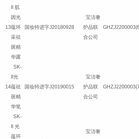
II 肌
因光
宝洁奢
13
蕴环
国妆特进字J20180928
护品联
GHZJ2200003(6
采祛
合公司
斑精
华露
SK-
II光
宝洁奢
14
蕴祛
国妆特进字J20190015
护品联
GHZJ2200003(7
斑精
合公司
华笔
SK-
II 光
宝洁奢
蕴环