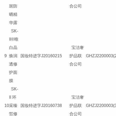
斑防
合公司
晒精
华露
SK-
II®唯
白晶
宝洁奢
9
焕润
国妆特进字J20160215
护品联
GHZJ2200003(2
透修
合公司
护面
膜
SK-
II 环
宝洁奢
10
采臻
国妆特进字J20160738
护品联
GHZJ2200003(3
皙修
合公司