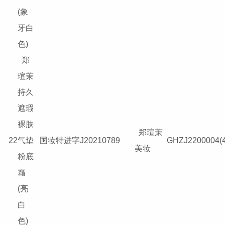
(象
牙白
色)
郑
瑄茉
持久
遮瑕
裸肤
郑瑄茉
22
气垫
国妆特进字J20210789
GHZJ2200004(4
美妆
粉底
霜
(亮
白
色)