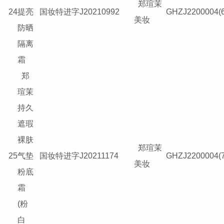
郑瑄茉
24
提亮
国妆特进字J20210992
GHZJ2200004(6
美妆
防晒
隔离
霜
郑
瑄茉
持久
遮瑕
裸肤
郑瑄茉
25
气垫
国妆特进字J20211174
GHZJ2200004(7
美妆
粉底
霜
(粉
白