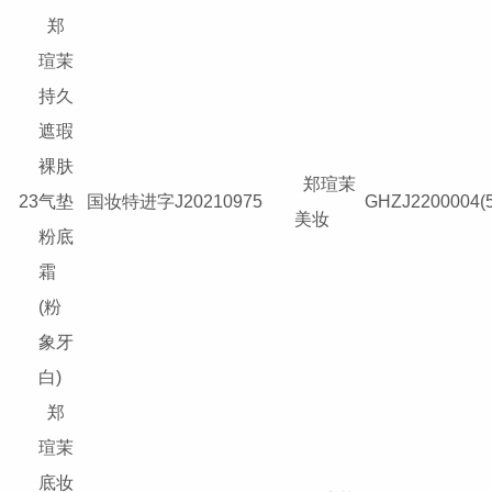
郑
瑄茉
持久
遮瑕
裸肤
郑瑄茉
23
气垫
国妆特进字J20210975
GHZJ2200004(5
美妆
粉底
霜
(粉
象牙
白)
郑
瑄茉
底妆