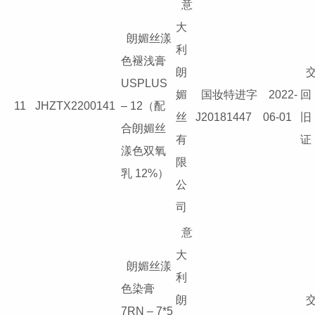
意
大
朗媚丝漾
利
色褪浅膏
朗
USPLUS
媚
国妆特进字
2022-
回
11
JHZTX2200141
– 12（配
丝
J20181447
06-01
旧
合朗媚丝
有
证
漾色双氧
限
乳 12%）
公
司
意
大
朗媚丝漾
利
色染膏
朗
7RN – 7*5