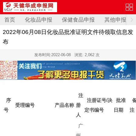
首页
化妆品申报
保健食品申报
其他申报
2022年06月08日化妆品批准证明文件待领取信息发
布
发布时间:
2022-06-08
浏览: 2,062 次
注
序
注册证号/决
批准
受理编号
产品名称
册
号
定书编号
日期
注
人
广
州