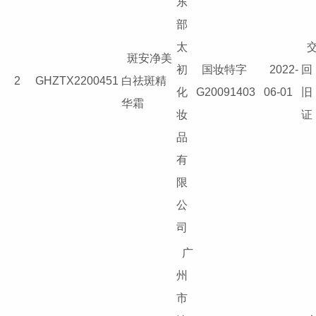
东
部
太
斑安净美
初
国妆特字
2022-
回
2
GHZTX2200451
白祛斑精
化
G20091403
06-01
旧
华霜
妆
证
品
有
限
公
司
广
州
市