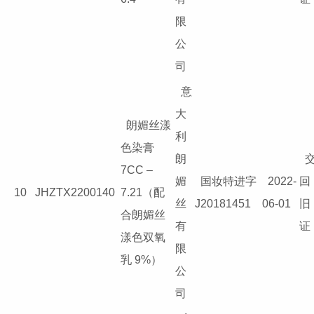
限
公
司
意
大
朗媚丝漾
利
色染膏
朗
7CC –
媚
国妆特进字
2022-
回
10
JHZTX2200140
7.21（配
丝
J20181451
06-01
旧
合朗媚丝
有
证
漾色双氧
限
乳 9%）
公
司