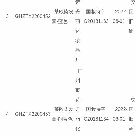
诗
莱欧染发
丹
国妆特字
2022-
回
3
GHZTX2200452
膏-蓝色
丽
G20181133
06-01
旧
化
证
妆
品
厂
广
州
市
诗
莱欧染发
丹
国妆特字
2022-
回
4
GHZTX2200453
膏-闷青色
丽
G20181134
06-01
旧
化
证