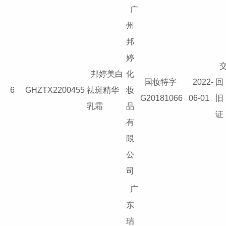
广
州
邦
婷
邦婷美白
化
国妆特字
2022-
回
6
GHZTX2200455
祛斑精华
妆
G20181066
06-01
旧
乳霜
品
证
有
限
公
司
广
东
瑞