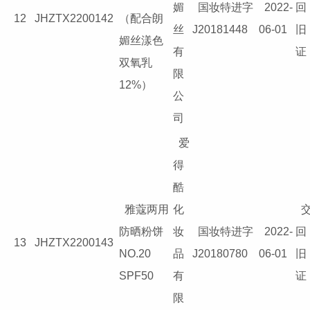
媚
国妆特进字
2022-
回
12
JHZTX2200142
（配合朗
丝
J20181448
06-01
旧
媚丝漾色
有
证
双氧乳
限
12%）
公
司
爱
得
酷
雅蔻两用
化
防晒粉饼
妆
国妆特进字
2022-
回
13
JHZTX2200143
NO.20
品
J20180780
06-01
旧
SPF50
有
证
限