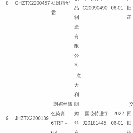
8
GHZTX2200457
祛斑精华
品
G20090490
06-01
旧
霜
制
证
造
有
限
公
司
意
大
利
朗媚丝漾
朗
色染膏
媚
国妆特进字
2022-
回
9
JHZTX2200139
6TRP –
丝
J20181445
06-01
旧
6.4
有
证