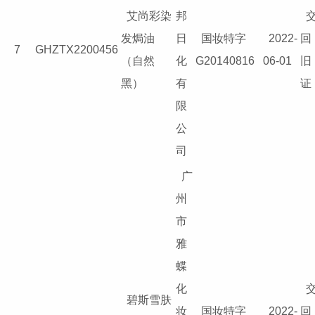
艾尚彩染
邦
发焗油
日
国妆特字
2022-
回
7
GHZTX2200456
（自然
化
G20140816
06-01
旧
黑）
有
证
限
公
司
广
州
市
雅
蝶
化
碧斯雪肤
妆
国妆特字
2022-
回