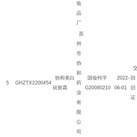
妆
品
厂
苏
州
市
协
和
协和美白
国妆特字
2022-
回
5
GHZTX2200454
药
祛斑霜
G20080210
06-01
旧
业
证
有
限
公
司