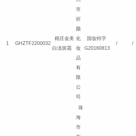
市
祈
颜
精庄金美
化
国妆特字
1
GHZTF2200032
/
/
白淡斑霜
妆
G20160813
品
有
限
公
司
珠
海
市