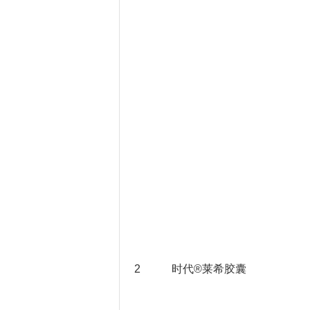
2
时代®莱希胶囊