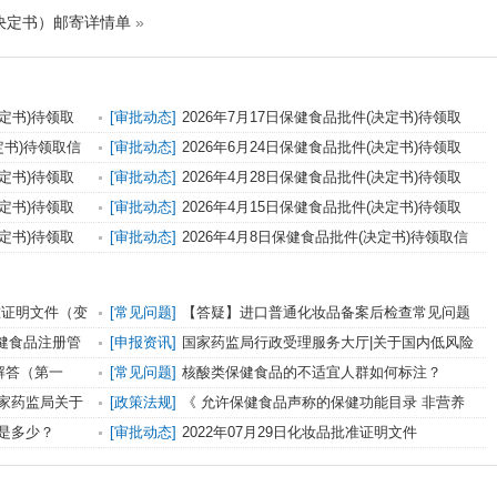
（决定书）邮寄详情单
»
决定书)待领取
[审批动态]
2026年7月17日保健食品批件(决定书)待领取
信息
定书)待领取信
[审批动态]
2026年6月24日保健食品批件(决定书)待领取
信息
决定书)待领取
[审批动态]
2026年4月28日保健食品批件(决定书)待领取
信息
决定书)待领取
[审批动态]
2026年4月15日保健食品批件(决定书)待领取
信息
决定书)待领取
[审批动态]
2026年4月8日保健食品批件(决定书)待领取信
息
批准证明文件（变
[常见问题]
【答疑】进口普通化妆品备案后检查常见问题
—-产品名称命名依据（2023年下半年）
保健食品注册管
[申报资讯]
国家药监局行政受理服务大厅|关于国内低风险
上线运行的通
地区人员办理业务的公告（第312号）
解答（第一
[常见问题]
核酸类保健食品的不适宜人群如何标注？
家药监局关于
[政策法规]
《 允许保健食品声称的保健功能目录 非营养
知
素补充剂（2023年版）》及配套文件解读
是多少？
[审批动态]
2022年07月29日化妆品批准证明文件
（HSCB)待领取信息发布