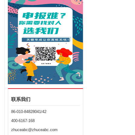
联系我们
86-010-84828041/42
400-6167-168
zhuceabc@zhuceabc.com