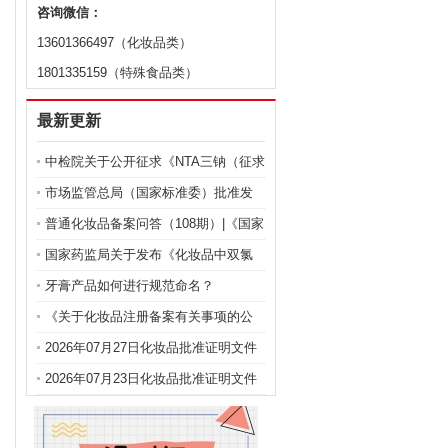
咨询微信：
13601366497（化妆品类）
1801335159（特殊食品类）
最新更新
中检院关于公开征求《NTA三钠（征求
意见稿）》等9项化妆品标准意见的通
市场监管总局（国家标准委）批准发
知
布化妆品强制性国家标准《化妆品 安
普通化妆品备案问答（108期）|《国家
全通用要求》及官方解读
药监局关于化妆品注册备案有关事项
国家药监局关于发布《化妆品中双氯
的公告》问答
芬酸钠的测定》等2项化妆品补充检验
牙膏产品如何进行规范命名？
方法的公告（2026年第72号）
《关于化妆品注册备案有关事项的公
告》问答
2026年07月27日化妆品批准证明文件
送达信息
2026年07月23日化妆品批准证明文件
送达信息