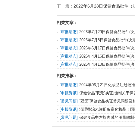
下一篇：
2022年6月28日保健食品批件
相关文章：
[审批动态]
2026年7月29日保健食品批件(
信息
[审批动态]
2026年7月8日保健食品批件(决
息
[审批动态]
2026年6月17日保健食品批件(
信息
[审批动态]
2026年4月16日保健食品批件(
信息
[审批动态]
2026年4月10日保健食品批件(
信息
相关推荐：
[审批动态]
2024年06月21日化妆品注册
更、纠错）送达信息
[申报资讯]
保健食品“双无”换证指南|关于
理信息系统变更注册申请（“双无”换证）模块
[常见问题]
“双无”保健食品换证常见问题及
知
批）
[申报资讯]
清理整治未注册备案化妆品！国
开展化妆品“线上净网线下清源”专项行动的通
[常见问题]
保健食品中左旋肉碱的用量限制