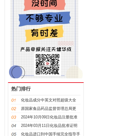
热门排行
化妆品成分中英文对照超级大全
原国家食品药品监督管理总局更
名，“CFDA”变“NMPA”
2024年10月09日化妆品注册批准
证明文件送达信息
2024年03月11日化妆品批准证明
文件送达信息发布
化妆品进口到中国手续完全指导手