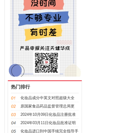
字
/
/
92
字
/
/
00
字
/
/
62
字
/
/
46
热门排行
字
化妆品成分中英文对照超级大全
/
/
77
原国家食品药品监督管理总局更
字
名，“CFDA”变“NMPA”
2024年10月09日化妆品注册批准
/
/
证明文件送达信息
2024年03月11日化妆品批准证明
64
文件送达信息发布
化妆品进口到中国手续完全指导手