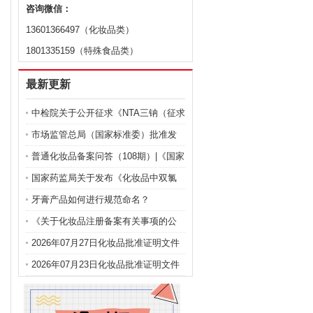
043
咨询微信：
字
13601366497（化妆品类）
/
/
1801335159（特殊食品类）
64
字
最新更新
/
/
86
中检院关于公开征求《NTA三钠（征求
字
意见稿）》等9项化妆品标准意见的通
市场监管总局（国家标准委）批准发
/
交回旧证
06
知
布化妆品强制性国家标准《化妆品 安
普通化妆品备案问答（108期）|《国家
全通用要求》及官方解读
药监局关于化妆品注册备案有关事项
国家药监局关于发布《化妆品中双氯
字
/
交回旧证
的公告》问答
芬酸钠的测定》等2项化妆品补充检验
牙膏产品如何进行规范命名？
26
方法的公告（2026年第72号）
《关于化妆品注册备案有关事项的公
字
/
告》问答
交回旧证
2026年07月27日化妆品批准证明文件
50
送达信息
2026年07月23日化妆品批准证明文件
字
送达信息
/
/
89