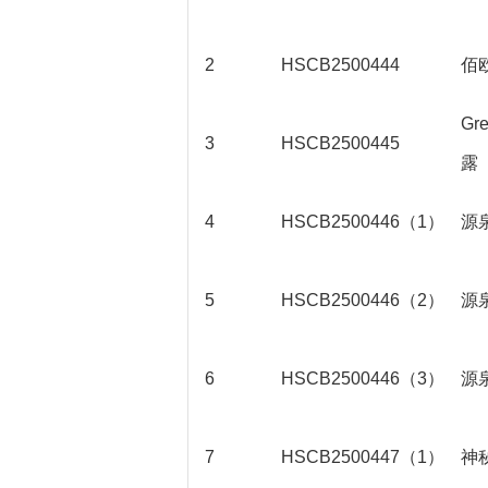
2
HSCB2500444
佰
Gr
3
HSCB2500445
露
4
HSCB2500446（1）
源
5
HSCB2500446（2）
源
6
HSCB2500446（3）
源
7
HSCB2500447（1）
神