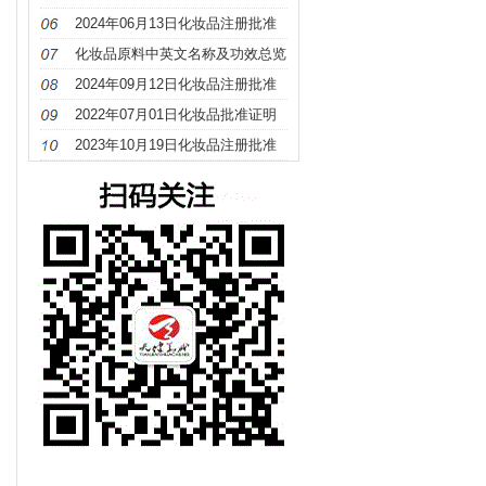
字
册
2024年06月13日化妆品注册批准
/
/
48
证明文件送达信息
化妆品原料中英文名称及功效总览
（S－Z）
2024年09月12日化妆品注册批准
字
/
/
证明文件送达信息
2022年07月01日化妆品批准证明
164
文件待领取信息发布
2023年10月19日化妆品注册批准
字
证明文件送达信息发布
/
/
92
字
/
/
17
字
/
/
43
字
/
/
27
进字