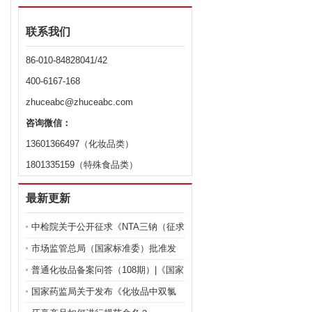
联系我们
86-010-84828041/42
400-6167-168
zhuceabc@zhuceabc.com
咨询微信：
13601366497（化妆品类）
1801335159（特殊食品类）
最新更新
中检院关于公开征求《NTA三钠（征求
意见稿）》等9项化妆品标准意见的通
市场监管总局（国家标准委）批准发
知
布化妆品强制性国家标准《化妆品 安
普通化妆品备案问答（108期）|《国家
全通用要求》及官方解读
药监局关于化妆品注册备案有关事项
国家药监局关于发布《化妆品中双氯
的公告》问答