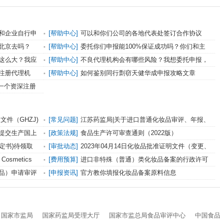
和企业自行申
[帮助中心]
可以和你们公司的各地代表处签订合作协议
吗？
北京去吗？
[帮助中心]
委托你们申报能100%保证成功吗？你们和主
管部门的关系怎么样？
这么大？我应
[帮助中心]
不良代理机构会有哪些风险？我想委托申报，
但又很担心被骗
注册代理机
[帮助中心]
如何鉴别同行剽窃天健华成申报攻略文章
一个资深注册
文件（GHZJ)
[常见问题]
江苏药监局|关于进口普通化妆品审评、年报、
补报和注销等问题的解答
提交生产国上
[政策法规]
食品生产许可审查通则（2022版）
译、公证？
决定书)待领取
[审批动态]
2023年04月14日化妆品批准证明文件（变更、
纠错）送达信息发布
d Cosmetics
[费用预算]
进口非特殊（普通）类化妆品备案的行政许可
申报费用计算
品）申请审评
[申报资讯]
官方教你填报化妆品备案原料信息
国家市监局
国家药监局受理大厅
国家市监总局食品审评中心
中国食