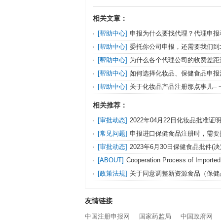
相关文章：
[帮助中心]
申报为什么要找代理？代理申报
报相比有什么优势？
[帮助中心]
委托你公司申报，还需要我们到
[帮助中心]
为什么各个代理公司的收费差距
该相信谁？
[帮助中心]
如何选择化妆品、保健食品申报
构？
[帮助中心]
关于化妆品产品注册那点事儿– 
员谈注册（保健食品注册也可参考）
相关推荐：
[审批动态]
2022年04月22日化妆品批准证明
待领取信息发布
[常见问题]
申报进口保健食品注册时，需要
市使用的包装、标签、说明书吗？是否需要翻
[审批动态]
2023年6月30日保健食品批件(
信息-1
[ABOUT]
Cooperation Process of Importe
Registration
[政策法规]
关于同意调整新资源食品（保健
费项目执收部门的复函
友情链接
中国注册申报网
国家药监局
中国政府网