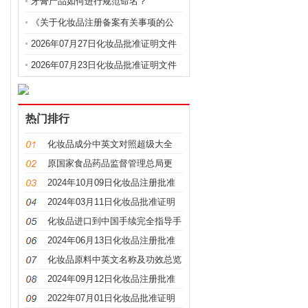
芬酸钠的测定》等2项化妆品补充检验
牙膏产品如何进行规范命名？
方法的公告（2026年第72号）
《关于化妆品注册备案有关事项的公
告》问答
2026年07月27日化妆品批准证明文件
送达信息
2026年07月23日化妆品批准证明文件
送达信息
热门排行
化妆品成分中英文对照超级大全
原国家食品药品监督管理总局更
名，“CFDA”变“NMPA”
2024年10月09日化妆品注册批准
证明文件送达信息
2024年03月11日化妆品批准证明
文件送达信息发布
化妆品进口到中国手续完全指导手
册
2024年06月13日化妆品注册批准
证明文件送达信息
化妆品原料中英文名称及功效总览
（S－Z）
2024年09月12日化妆品注册批准
证明文件送达信息
2022年07月01日化妆品批准证明