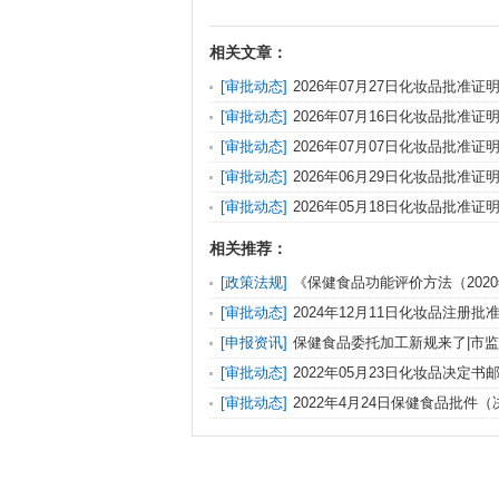
相关文章：
[审批动态]
2026年07月27日化妆品批准
[审批动态]
2026年07月16日化妆品批准
[审批动态]
2026年07月07日化妆品批准
[审批动态]
2026年06月29日化妆品批准
[审批动态]
2026年05月18日化妆品批准
相关推荐：
[政策法规]
《保健食品功能评价方法（202
意见稿）》目录
[审批动态]
2024年12月11日化妆品注册
更、纠错）送达信息
[申报资讯]
保健食品委托加工新规来了|市
托生产监督管理办法（征求意见稿）》公开征
[审批动态]
2022年05月23日化妆品决定书
[审批动态]
2022年4月24日保健食品批件
详情单