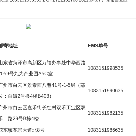
83151998535 2 GHZTZ2102700 2022.04.07 广州市白云区
邮寄地址
EMS
单号
山东省菏泽市高新区万福办事处中华西路
1083151998535
2059号九为产业园A5C室
广州市白云区景泰西八巷41号-1-5层（部
1083151990635
位：自编2号楼4楼B403）
广州市白云区嘉禾街长红村双禾工业区双
1083151982135
禾二路29号B栋4楼
花东镇花景大道北8号
1083151986635