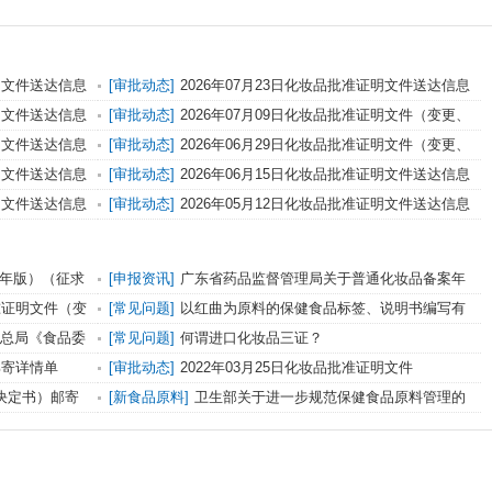
证明文件送达信息
[审批动态]
2026年07月23日化妆品批准证明文件送达信息
证明文件送达信息
[审批动态]
2026年07月09日化妆品批准证明文件（变更、
纠错）送达信息
证明文件送达信息
[审批动态]
2026年06月29日化妆品批准证明文件（变更、
纠错）送达信息
证明文件送达信息
[审批动态]
2026年06月15日化妆品批准证明文件送达信息
证明文件送达信息
[审批动态]
2026年05月12日化妆品批准证明文件送达信息
0年版）（征求
[申报资讯]
广东省药品监督管理局关于普通化妆品备案年
度报告工作有关事宜的通告
批准证明文件（变
[常见问题]
以红曲为原料的保健食品标签、说明书编写有
哪些特殊要求？
监总局《食品委
[常见问题]
何谓进口化妆品三证？
求意见
邮寄详情单
[审批动态]
2022年03月25日化妆品批准证明文件
（GWHSCB)待领取信息发布
（决定书）邮寄
[新食品原料]
卫生部关于进一步规范保健食品原料管理的
通知（卫法监发[2002]51号）