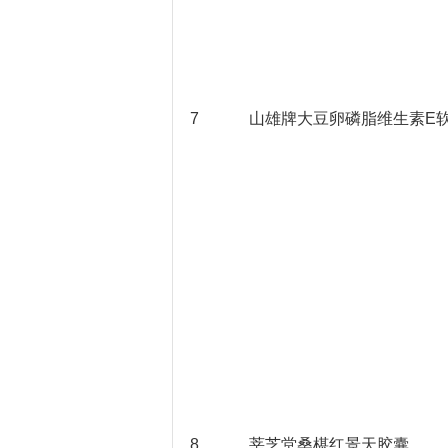
7
山雄牌大豆卵磷脂维生素E
8
莘芝堂桑椹红景天胶囊