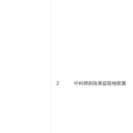
2
中科牌刺玫果提取物胶囊