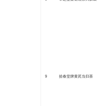
9
拾春堂牌黄芪当归茶