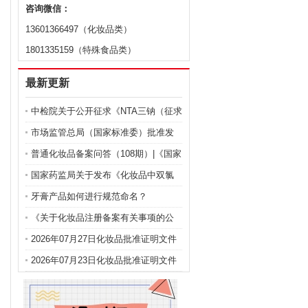
咨询微信：
13601366497（化妆品类）
1801335159（特殊食品类）
最新更新
中检院关于公开征求《NTA三钠（征求
意见稿）》等9项化妆品标准意见的通
市场监管总局（国家标准委）批准发
知
布化妆品强制性国家标准《化妆品 安
普通化妆品备案问答（108期）|《国家
全通用要求》及官方解读
药监局关于化妆品注册备案有关事项
国家药监局关于发布《化妆品中双氯
的公告》问答
芬酸钠的测定》等2项化妆品补充检验
牙膏产品如何进行规范命名？
方法的公告（2026年第72号）
《关于化妆品注册备案有关事项的公
告》问答
2026年07月27日化妆品批准证明文件
送达信息
2026年07月23日化妆品批准证明文件
送达信息