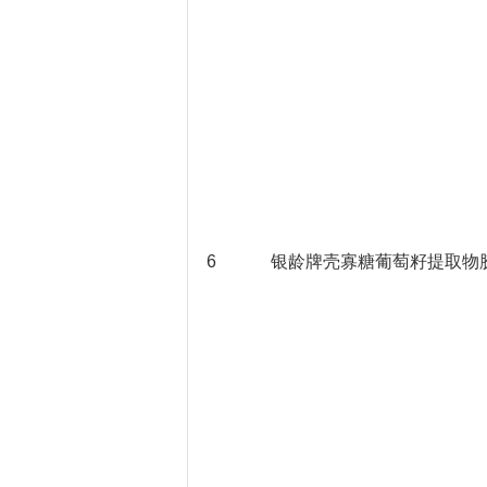
6
银龄牌壳寡糖葡萄籽提取物