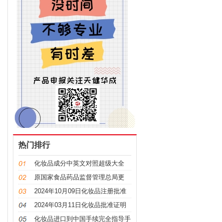
热门排行
化妆品成分中英文对照超级大全
原国家食品药品监督管理总局更
名，“CFDA”变“NMPA”
2024年10月09日化妆品注册批准
证明文件送达信息
2024年03月11日化妆品批准证明
文件送达信息发布
化妆品进口到中国手续完全指导手