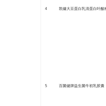
4
凯镛大豆蛋白乳清蛋白叶酸
5
百菌健牌益生菌牛初乳胶囊