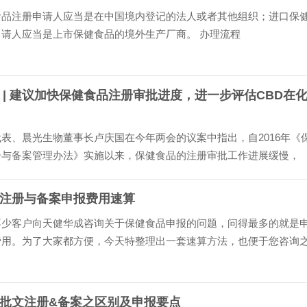
食品注册申请人应当是在中国境内登记的法人或者其他组织；进口保
申请人应当是上市保健食品的境外生产厂商。 办理流程
 | 建议加快保健食品注册审批进度，进一步评估CBD在
表、晨光生物董事长卢庆国在今年两会的议案中指出，自2016年《
册与备案管理办法》实施以来，保健食品的注册审批工作进展缓慢，
仅有10款保健食品注册获批。2019年审批速度虽然加快，但……
注册与备案申报费用速算
不少客户向天健华成咨询关于保健食品申报的问题，问得最多的就是
费用。为了大家都方便，今天特整理出一套速算方法，也便于您咨询
了解（其他同行就不必再参考了吧？天健华成教给你们的……
批文注册&备案之区别及申报要点