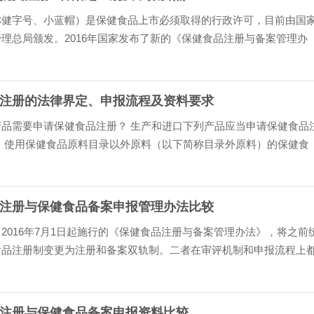
称健字号、小蓝帽）是保健食品上市必须取得的行政许可，目前由国
理总局颁发。2016年国家发布了新的《保健食品注册与备案管理办
同于以前只有单一的注册形式，这次的新法规……
注册的法律界定、申报流程及资料要求
产品需要申请保健食品注册？ 生产和进口下列产品应当申请保健食品
一）使用保健食品原料目录以外原料（以下简称目录外原料）的保健食
）首次进口的保健食品（属于补充维生素……
注册与保健食品备案申报管理办法比较
2016年7月1日起施行的《保健食品注册与备案管理办法》，将之前
食品注册制变更为注册和备案双轨制。二者在审评机制和申报流程上
 那么，保健食品注册和保健食品备案在……
注册与保健食品备案申报资料比较