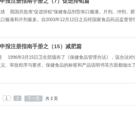
申报注册指南手册之（7）促进排铅篇
述 我国共批准“促进排铅”保健食品剂型有口服液、片剂、冲剂、
口服液和片剂最多。自2003年12月12日之后经国家食品药品监督管
功能国产及进口保健食品约近50种。 ……
申报注册指南手册之（15）减肥篇
述 1996年3月15日卫生部颁布了《保健食品管理办法》，该办法对
定义、审批程序与要求、保健食品的标签和产品说明书等方面都做出
的规定。该办法的出台是我国保健食品发……
1
2
下一页
共 2 页