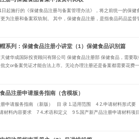
7月1日起施行的《保健食品注册与备案管理办法》，将之前统一的保健
变更为注册和备案双轨制。 其中，保健食品注册，是指食品药品监督
据注册申请人申请，依照法定程序、条件……
帽系列：保健食品注册小讲堂（1）保健食品识别篇
天健华成国际投资顾问有限公司 保健食品注册部 保健食品，需要取
批文or备案凭证才能合法上市。无论办理注册还是备案都需要花费
和金钱，因此企业首先要判断一下自己……
食品注册申请服务指南（含模板）
册申请服务指南 （新版） 目 录 1.适用范围 4 2.申请材料形式要
.申请材料内容要求 7 4.术语和定义 9 5.国产新产品注册申请材料项
1 5.1注册申请材料……