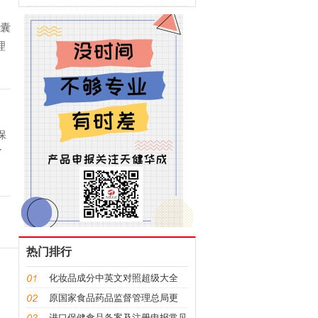
待领取信息
胶囊
理
保
了
热门排行
化妆品成分中英文对照超级大全
原国家食品药品监督管理总局更
名，“CFDA”变“NMPA”
进口保健食品备案及注册申报常见