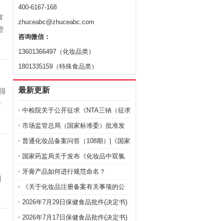
400-6167-168
食
zhuceabc@zhuceabc.com
管
咨询微信：
13601366497（化妆品类）
1801335159（特殊食品类）
最新更新
得
一
中检院关于公开征求《NTA三钠（征求
意见稿）》等9项化妆品标准意见的通
市场监管总局（国家标准委）批准发
知
布化妆品强制性国家标准《化妆品 安
普通化妆品备案问答（108期）|《国家
全通用要求》及官方解读
药监局关于化妆品注册备案有关事项
国家药监局关于发布《化妆品中双氯
的公告》问答
芬酸钠的测定》等2项化妆品补充检验
牙膏产品如何进行规范命名？
目
方法的公告（2026年第72号）
《关于化妆品注册备案有关事项的公
告》问答
2026年7月29日保健食品批件(决定书)
待领取信息
2026年7月17日保健食品批件(决定书)