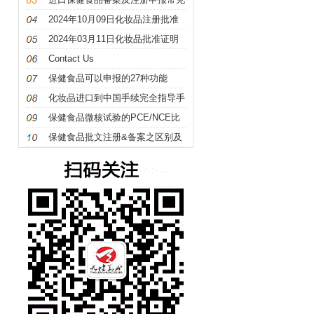
问题科普
2024年10月09日化妆品注册批准
证明文件送达信息
2024年03月11日化妆品批准证明
文件送达信息发布
Contact Us
保健食品可以申报的27种功能
化妆品进口到中国手续完全指导手
册
保健食品微核试验的PCE/NCE比
值是什么意思及如何计算？
保健食品批文注册&备案之区别及
申报要点