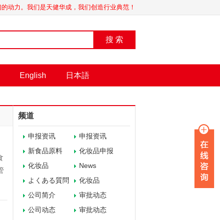
我们的动力。我们是天健华成，我们创造行业典范！
搜 索
English
日本語
频道
申报资讯
申报资讯
新食品原料
化妆品申报
食
化妆品
News
管
よくある質問
化妆品
公司简介
审批动态
公司动态
审批动态