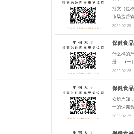
批文（也
市场监督管
法》，不
2022-02-25
保健食品
什么样的
册： （
品； （二
2022-02-25
保健食品
众所周知，
一的保健
有所不同。
2022-02-25
保健食品