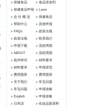
保健食品
食品添加剂
健
保健食品申报
Laws
会 社 概 況
保健食品
帮助中心
其他申报
FAQs
政策法规
化
政策法规
联系我们
申报下载
流程周期
保
ABOUT
流程周期
批件样式
材料要求
材料要求
申报讲堂
费用预算
费用预算
申
关于我们
常见问题
之
常见问题
申报攻略
English
申报攻略
日本語
化妆品新原料