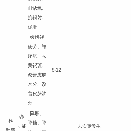
耐缺氧、
抗辐射、
保肝
缓解视
疲劳、祛
痤疮、祛
黄褐斑、
8-12
改善皮肤
水分、改
善皮肤油
分
降脂、
③
检
降糖、降
功能
以实际发生
验费