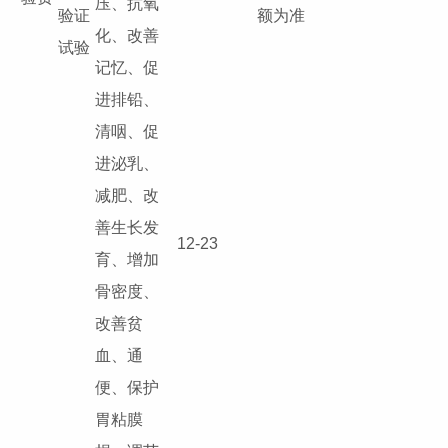
压、抗氧
验证
额为准
化、改善
试验
记忆、促
进排铅、
清咽、促
进泌乳、
减肥、改
善生长发
12-23
育、增加
骨密度、
改善贫
血、通
便、保护
胃粘膜