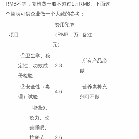
RMB不等，复检费一般不超过1万RMB。下面这
个简表可供企业做一个大致的参考：
费用预算
项目
（RMB，万
备注
元）
①卫生学、稳
所有产品必
定性、功效成
2-3
做
份检验
②安全性（毒
营养素补充
4-6
理）试验
剂可不做
增强免
疫力、改
善睡眠、
抗疲劳、
2-6