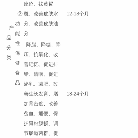
痤疮、祛黄褐
②
斑、改善皮肤水
12-18个月
功
分、改善皮肤油
产
能
分
品
性
降脂、降糖、降
分
保
压、抗氧化、改
类
健
善记忆、促进排
食
铅、清咽、促进
品
泌乳、减肥、改
善生长发育、增
18-24个月
加骨密度、改善
贫血、通便、保
护胃粘膜损、调
节肠道菌群、促