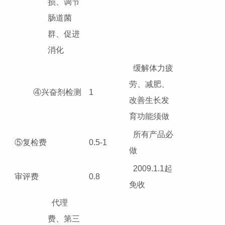
损、调节
肠道菌
群、促进
消化
缓解体力疲
劳、减肥、
④兴奋剂检测
1
改善生长发
育功能须做
所有产品必
⑤复检费
0.5-1
做
2009.1.1起
审评费
0.8
免收
代理
费、第三