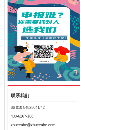
联系我们
86-010-84828041/42
400-6167-168
zhuceabc@zhuceabc.com