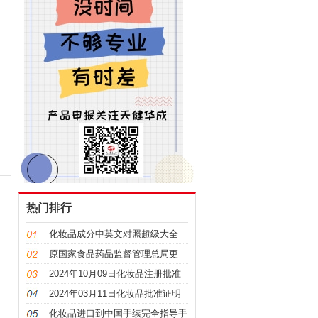
热门排行
化妆品成分中英文对照超级大全
原国家食品药品监督管理总局更
名，“CFDA”变“NMPA”
2024年10月09日化妆品注册批准
证明文件送达信息
2024年03月11日化妆品批准证明
文件送达信息发布
化妆品进口到中国手续完全指导手