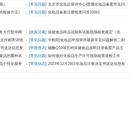
安全技术规范》内容调整问题
期）
[常见问题]
北京市化妆品审评中心|普通化妆品备案常见问
题一问一答（第五十七期）
的检验方法》
[常见问题]
化妆品备案注册检查问答100问
务大厅暂停网
[政策法规]
保健食品样品试制和试验现场核查规定（试
行）
证明文件邮寄详情
[常见问题]
中检院|化妆品申报审评最新常见问题解答二则
决定书送达信息发
[申报资讯]
辅酶Q10等五种保健食品原料目录备案产品主
要生产工艺发布
食品的菌种名
[常见问题]
如何做好化妆品生产许可现场核查迎检工作
品个性化服务
[审批动态]
2023年12月28日化妆品注册决定书送达信息发
布