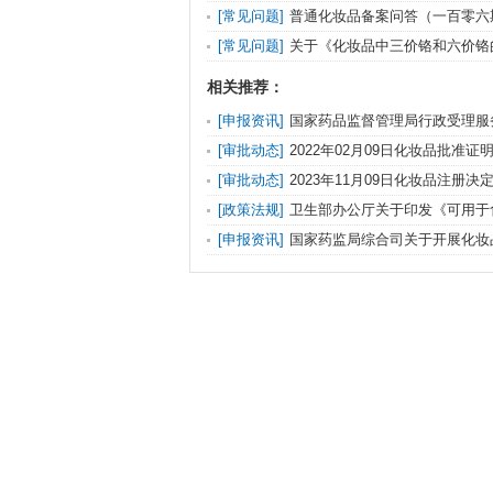
十九期）（新原料注册备案新规专刊）
[常见问题]
普通化妆品备案问答（一百零六
[常见问题]
关于《化妆品中三价铬和六价铬
等8项方法的问答
相关推荐：
[申报资讯]
国家药品监督管理局行政受理服
上预约和短信提醒服务的公告（第346号）
[审批动态]
2022年02月09日化妆品批准
单
[审批动态]
2023年11月09日化妆品注册
布
[政策法规]
卫生部办公厅关于印发《可用于
单》的通知
[申报资讯]
国家药监局综合司关于开展化妆
试点工作的通知