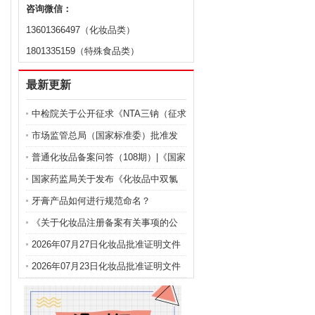
咨询微信：
13601366497（化妆品类）
1801335159（特殊食品类）
最新更新
中检院关于公开征求《NTA三钠（征求
意见稿）》等9项化妆品标准意见的通
市场监管总局（国家标准委）批准发
知
布化妆品强制性国家标准《化妆品 安
普通化妆品备案问答（108期）|《国家
全通用要求》及官方解读
药监局关于化妆品注册备案有关事项
国家药监局关于发布《化妆品中双氯
的公告》问答
芬酸钠的测定》等2项化妆品补充检验
牙膏产品如何进行规范命名？
方法的公告（2026年第72号）
《关于化妆品注册备案有关事项的公
告》问答
2026年07月27日化妆品批准证明文件
送达信息
2026年07月23日化妆品批准证明文件
送达信息