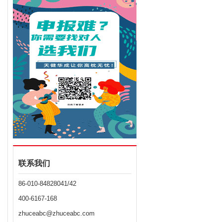
联系我们
86-010-84828041/42
400-6167-168
zhuceabc@zhuceabc.com