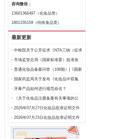
咨询微信：
13601366497（化妆品类）
1801335159（特殊食品类）
最新更新
中检院关于公开征求《NTA三钠（征求
意见稿）》等9项化妆品标准意见的通
市场监管总局（国家标准委）批准发
知
布化妆品强制性国家标准《化妆品 安
普通化妆品备案问答（108期）|《国家
全通用要求》及官方解读
药监局关于化妆品注册备案有关事项
国家药监局关于发布《化妆品中双氯
的公告》问答
芬酸钠的测定》等2项化妆品补充检验
牙膏产品如何进行规范命名？
方法的公告（2026年第72号）
《关于化妆品注册备案有关事项的公
告》问答
2026年07月27日化妆品批准证明文件
送达信息
2026年07月23日化妆品批准证明文件
送达信息