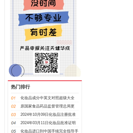
热门排行
化妆品成分中英文对照超级大全
原国家食品药品监督管理总局更
名，“CFDA”变“NMPA”
2024年10月09日化妆品注册批准
证明文件送达信息
2024年03月11日化妆品批准证明
文件送达信息发布
化妆品进口到中国手续完全指导手