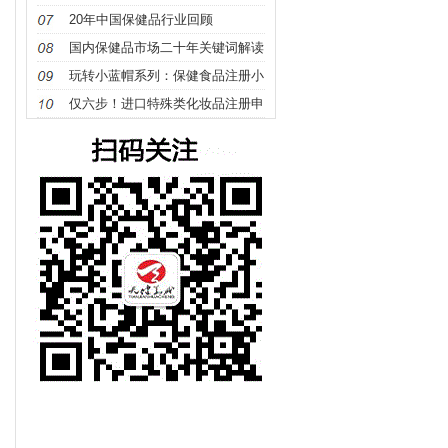
确定？
20年中国保健品行业回顾
国内保健品市场二十年关键词解读
玩转小蓝帽系列：保健食品注册小
讲堂（1）保健食品识别篇
仅六步！进口特殊类化妆品注册申
报指南