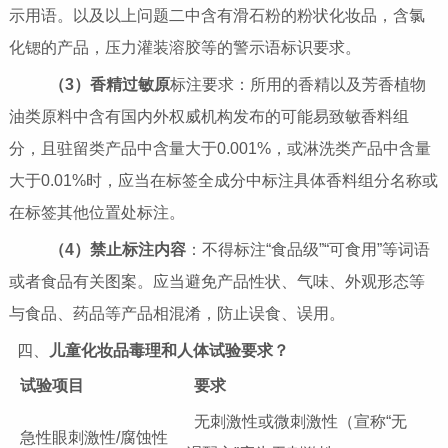
示用语。以及以上问题二中含有滑石粉的粉状化妆品，含氯
化锶的产品，压力灌装溶胶等的警示语标识要求。
（3）香精过敏原
标注要求：所用的香精以及芳香植物
油类原料中含有国内外权威机构发布的可能易致敏香料组
分，且驻留类产品中含量大于0.001%，或淋洗类产品中含量
大于0.01%时，应当在标签全成分中标注具体香料组分名称或
在标签其他位置处标注。
（4）禁止标注内容
：不得标注“食品级”“可食用”等词语
或者食品有关图案。应当避免产品性状、气味、外观形态等
与食品、药品等产品相混淆，防止误食、误用。
四、
儿童化妆品毒理和人体试验要求？
试验项目
要求
无刺激性或微刺激性（宣称“无
急性眼刺激性/腐蚀性